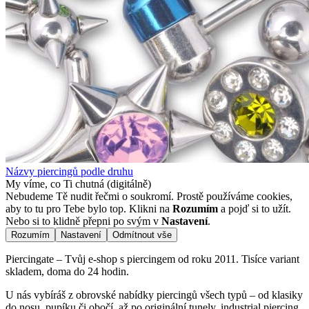
Názvy piercingů podle druhu
My víme, co Ti chutná (digitálně)
Nebudeme Tě nudit řečmi o soukromí. Prostě používáme cookies,
aby to tu pro Tebe bylo top. Klikni na
Rozumím
a pojď si to užít.
Nebo si to klidně přepni po svým v
Nastavení
.
Rozumím
Nastavení
Odmítnout vše
Piercingate – Tvůj e-shop s piercingem od roku 2011. Tisíce variant
skladem, doma do 24 hodin.
U nás vybíráš z obrovské nabídky piercingů všech typů – od klasiky
do nosu, pupíku či obočí, až po originální tunely, industrial piercing