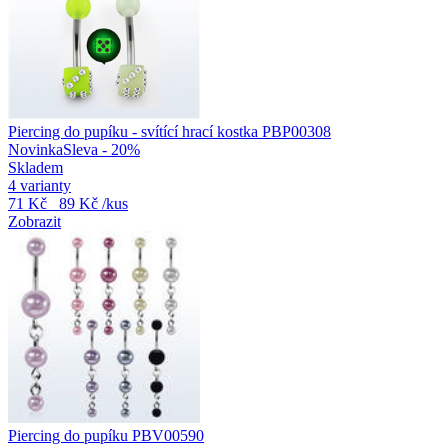
Piercing do pupíku - svítící hrací kostka PBP00308
Novinka
Sleva - 20%
Skladem
4 varianty
71 Kč
89 Kč
/kus
Zobrazit
Piercing do pupíku PBV00590