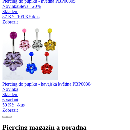
Piercing do pupíku - květina PBP00305
Novinka
Sleva - 20%
Skladem
87 Kč
109 Kč
/kus
Zobrazit
Piercing do pupíku - havajská květina PBP00304
Novinka
Skladem
6 variant
59 Kč
/kus
Zobrazit
Piercing magazín a poradna