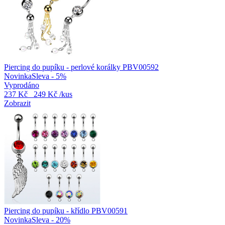
Piercing do pupíku - perlové korálky PBV00592
Novinka
Sleva - 5%
Vyprodáno
237 Kč
249 Kč
/kus
Zobrazit
Piercing do pupíku - křídlo PBV00591
Novinka
Sleva - 20%