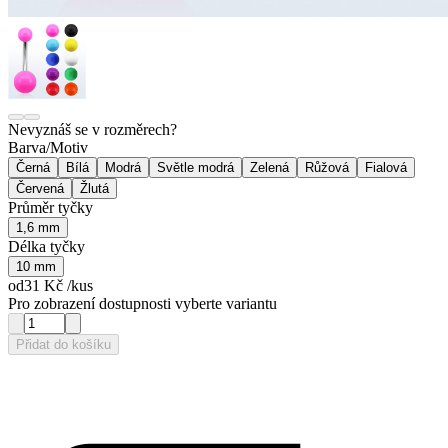
Nevyznáš se v rozměrech?
Barva/Motiv
Černá
Bílá
Modrá
Světle modrá
Zelená
Růžová
Fialová
Červená
Žlutá
Průměr tyčky
1,6 mm
Délka tyčky
10 mm
od
31 Kč
/kus
Pro zobrazení dostupnosti vyberte variantu
Přidat do košíku