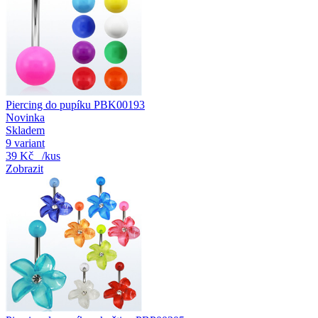
Piercing do pupíku PBK00193
Novinka
Skladem
9 variant
39 Kč
/kus
Zobrazit