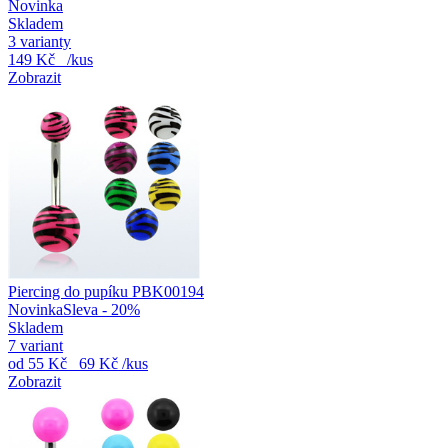
Novinka
Skladem
3 varianty
149 Kč
/kus
Zobrazit
Piercing do pupíku PBK00194
Novinka
Sleva - 20%
Skladem
7 variant
od
55 Kč
69 Kč
/kus
Zobrazit