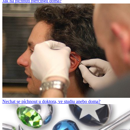
Jak na píchnutí piercingu doma?
Nechat se píchnout u doktora, ve studiu anebo doma?