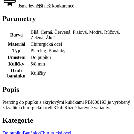
Jsme levnější než konkurence
Parametry
Bílá, Černá, Červená, Fialová, Modrá, Růžová,
Barva
Zelená, Žlutá
Materiál
Chirurgická ocel
Typ
Piercing, Banánky
Umístění
Do pupíku
Kuličky
5/8 mm
Druh
Kuličky
banánku
Popis
Piercing do pupíku s akrylovými kuličkami PBK00193 je vyrobený
z kvalitní chirurgické oceli 316l. Různé barevné varianty.
Kategorie
Do pupíku
Banánky
Chirurgická ocel