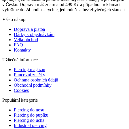
v Česku. Dopravu máš zdarma od 499 Kč a případnou reklamaci
vyřešíme do 24 hodin – rychle, jednoduše a bez zbytečných starostí.
Vše o nákupu
Doprava a platba
Dárky k objednávkám
Velkoobchod
FAQ
Kontakty
Užitečné informace
Piercing magazín
Puncovní značky
Ochrana osobních údajů
Obchodní podmínky
Cookies
Populární kategorie
Piercing do nosu
Piercing do pupíku
Piercing do ucha
Industrial piercing