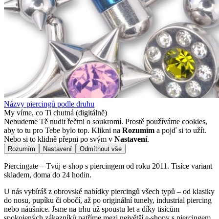
Názvy piercingů podle druhu
My víme, co Ti chutná (digitálně)
Nebudeme Tě nudit řečmi o soukromí. Prostě používáme cookies,
aby to tu pro Tebe bylo top. Klikni na
Rozumím
a pojď si to užít.
Nebo si to klidně přepni po svým v
Nastavení
.
Rozumím
Nastavení
Odmítnout vše
Piercingate – Tvůj e-shop s piercingem od roku 2011. Tisíce variant
skladem, doma do 24 hodin.
U nás vybíráš z obrovské nabídky piercingů všech typů – od klasiky
do nosu, pupíku či obočí, až po originální tunely, industrial piercing
nebo náušnice. Jsme na trhu už spoustu let a díky tisícům
spokojených zákazníků patříme mezi největší e-shopy s piercingem