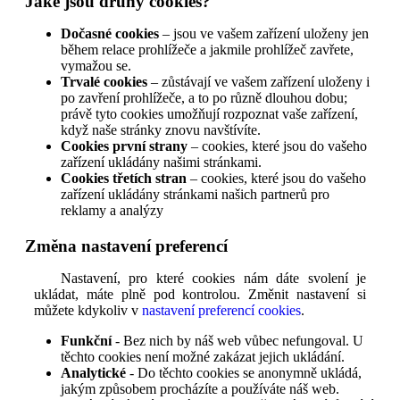
Jaké jsou druhy cookies?
Dočasné cookies
– jsou ve vašem zařízení uloženy jen
během relace prohlížeče a jakmile prohlížeč zavřete,
vymažou se.
Trvalé cookies
– zůstávají ve vašem zařízení uloženy i
po zavření prohlížeče, a to po různě dlouhou dobu;
právě tyto cookies umožňují rozpoznat vaše zařízení,
když naše stránky znovu navštívíte.
Cookies první strany
– cookies, které jsou do vašeho
zařízení ukládány našimi stránkami.
Cookies třetích stran
– cookies, které jsou do vašeho
zařízení ukládány stránkami našich partnerů pro
reklamy a analýzy
Změna nastavení preferencí
Nastavení, pro které cookies nám dáte svolení je
ukládat, máte plně pod kontrolou. Změnit nastavení si
můžete kdykoliv v
nastavení preferencí cookies
.
Funkční
- Bez nich by náš web vůbec nefungoval. U
těchto cookies není možné zakázat jejich ukládání.
Analytické
- Do těchto cookies se anonymně ukládá,
jakým způsobem procházíte a používáte náš web.