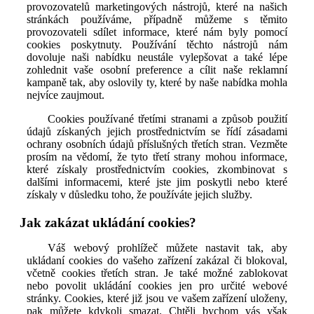
provozovatelů marketingových nástrojů, které na našich
stránkách používáme, případně můžeme s těmito
provozovateli sdílet informace, které nám byly pomocí
cookies poskytnuty. Používání těchto nástrojů nám
dovoluje naši nabídku neustále vylepšovat a také lépe
zohlednit vaše osobní preference a cílit naše reklamní
kampaně tak, aby oslovily ty, které by naše nabídka mohla
nejvíce zaujmout.
Cookies používané třetími stranami a způsob použití
údajů získaných jejich prostřednictvím se řídí zásadami
ochrany osobních údajů příslušných třetích stran. Vezměte
prosím na vědomí, že tyto třetí strany mohou informace,
které získaly prostřednictvím cookies, zkombinovat s
dalšími informacemi, které jste jim poskytli nebo které
získaly v důsledku toho, že používáte jejich služby.
Jak zakázat ukládání cookies?
Váš webový prohlížeč můžete nastavit tak, aby
ukládaní cookies do vašeho zařízení zakázal či blokoval,
včetně cookies třetích stran. Je také možné zablokovat
nebo povolit ukládání cookies jen pro určité webové
stránky. Cookies, které již jsou ve vašem zařízení uloženy,
pak můžete kdykoli smazat. Chtěli bychom vás však