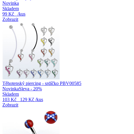
Novinka
Skladem
99 Kč
/kus
Zobrazit
Těhotenský piercing - srdíčko PBV00585
Novinka
Sleva - 20%
Skladem
103 Kč
129 Kč
/kus
Zobrazit