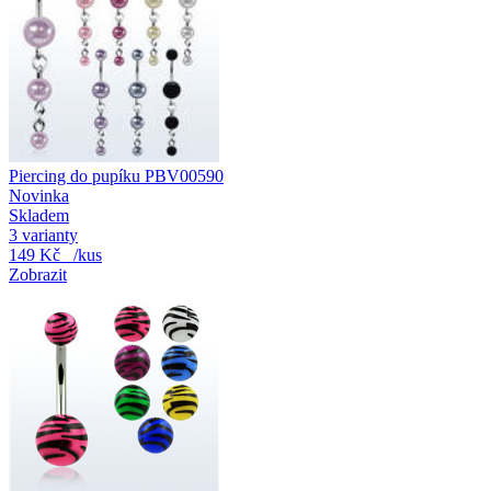
Piercing do pupíku PBV00590
Novinka
Skladem
3 varianty
149 Kč
/kus
Zobrazit