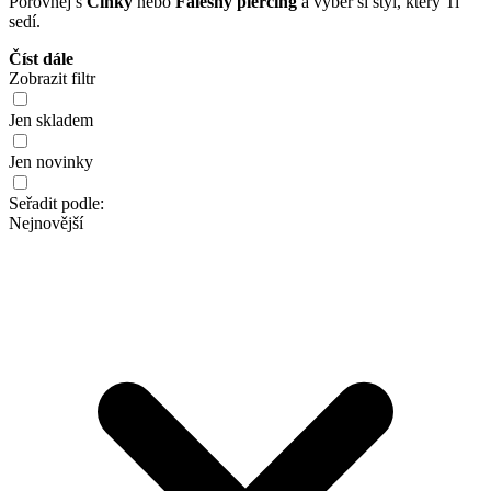
Porovnej s
Činky
nebo
Falešný piercing
a vyber si styl, který Ti
sedí.
Číst dále
Zobrazit filtr
Jen skladem
Jen novinky
Seřadit podle:
Nejnovější