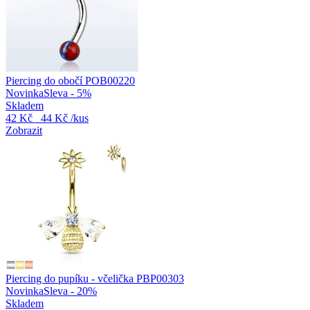
Piercing do obočí POB00220
Novinka
Sleva - 5%
Skladem
42 Kč
44 Kč
/kus
Zobrazit
Piercing do pupíku - včelička PBP00303
Novinka
Sleva - 20%
Skladem