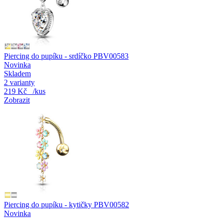
Piercing do pupíku - srdíčko PBV00583
Novinka
Skladem
2 varianty
219 Kč
/kus
Zobrazit
Piercing do pupíku - kytičky PBV00582
Novinka