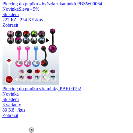
Piercing do pupíku - hvězda z kamínků PBSW00064
Novinka
Sleva - 5%
Skladem
222 Kč
234 Kč
/kus
Zobrazit
Piercing do pupíku s kamínky PBK00192
Novinka
Skladem
3 varianty
89 Kč
/kus
Zobrazit