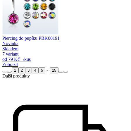
Piercing do pupíku PBK00191
Novinka
Skladem
7 variant
od
79 Kč
/kus
Zobrazit
···
1
2
3
4
5
15
Další produkty