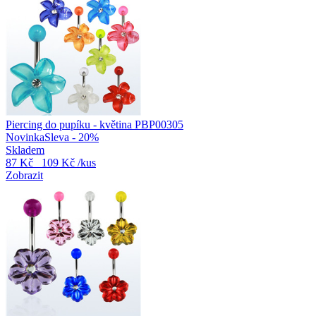
Piercing do pupíku - květina PBP00305
Novinka
Sleva - 20%
Skladem
87 Kč
109 Kč
/kus
Zobrazit