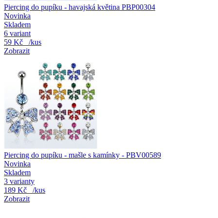
Piercing do pupíku - havajská květina PBP00304
Novinka
Skladem
6 variant
59 Kč
/kus
Zobrazit
Piercing do pupíku - mašle s kamínky - PBV00589
Novinka
Skladem
3 varianty
189 Kč
/kus
Zobrazit