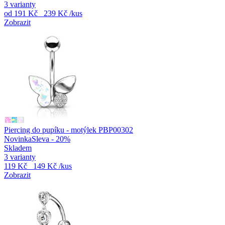
3 varianty
od
191 Kč
239 Kč
/kus
Zobrazit
Piercing do pupíku - motýlek PBP00302
Novinka
Sleva - 20%
Skladem
3 varianty
119 Kč
149 Kč
/kus
Zobrazit