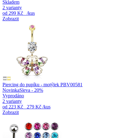
Skladem
2 varianty
od
299 Kč
/kus
Zobrazit
Piercing do pupíku - motýlek PBV00581
Novinka
Sleva - 20%
Vyprodáno
2 varianty
od
223 Kč
279 Kč
/kus
Zobrazit