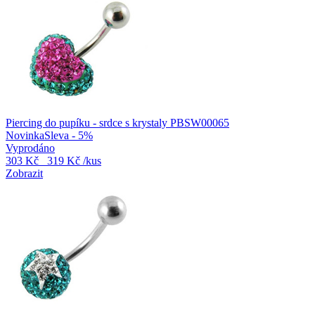
Piercing do pupíku - srdce s krystaly PBSW00065
Novinka
Sleva - 5%
Vyprodáno
303 Kč
319 Kč
/kus
Zobrazit