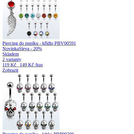
Piercing do pupíku - křídlo PBV00591
Novinka
Sleva - 20%
Skladem
2 varianty
119 Kč
149 Kč
/kus
Zobrazit