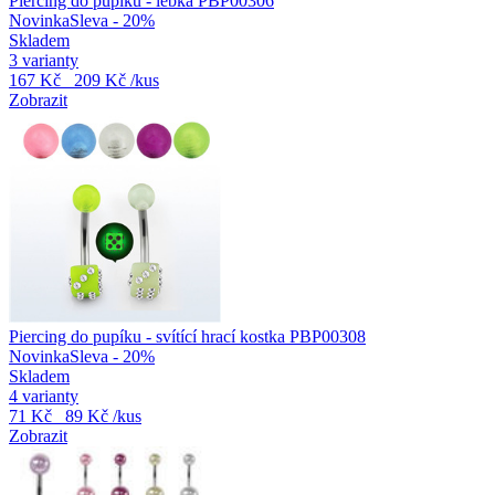
Piercing do pupíku - lebka PBP00306
Novinka
Sleva - 20%
Skladem
3 varianty
167 Kč
209 Kč
/kus
Zobrazit
Piercing do pupíku - svítící hrací kostka PBP00308
Novinka
Sleva - 20%
Skladem
4 varianty
71 Kč
89 Kč
/kus
Zobrazit