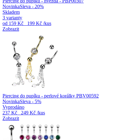
Piercing do pupíku - hvězda - PBP00307
Novinka
Sleva - 20%
Skladem
3 varianty
od
159 Kč
199 Kč
/kus
Zobrazit
Piercing do pupíku - perlové korálky PBV00592
Novinka
Sleva - 5%
Vyprodáno
237 Kč
249 Kč
/kus
Zobrazit