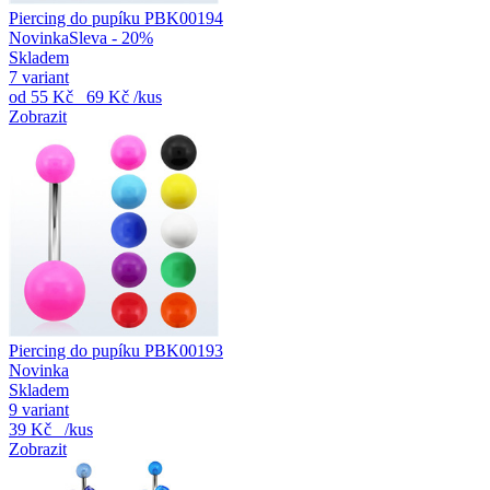
Piercing do pupíku PBK00194
Novinka
Sleva - 20%
Skladem
7 variant
od
55 Kč
69 Kč
/kus
Zobrazit
Piercing do pupíku PBK00193
Novinka
Skladem
9 variant
39 Kč
/kus
Zobrazit