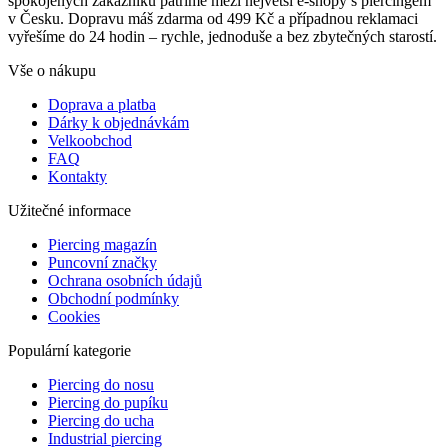
spokojených zákazníků patříme mezi největší e-shopy s piercingem
v Česku. Dopravu máš zdarma od 499 Kč a případnou reklamaci
vyřešíme do 24 hodin – rychle, jednoduše a bez zbytečných starostí.
Vše o nákupu
Doprava a platba
Dárky k objednávkám
Velkoobchod
FAQ
Kontakty
Užitečné informace
Piercing magazín
Puncovní značky
Ochrana osobních údajů
Obchodní podmínky
Cookies
Populární kategorie
Piercing do nosu
Piercing do pupíku
Piercing do ucha
Industrial piercing