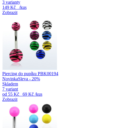
3 varianty
149 Kč
/kus
Zobrazit
Piercing do pupíku PBK00194
Novinka
Sleva - 20%
Skladem
7 variant
od
55 Kč
69 Kč
/kus
Zobrazit