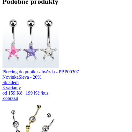
Podobné produkty
Piercing do pupíku - hvězda - PBP00307
Novinka
Sleva - 20%
Skladem
3 varianty
od
159 Kč
199 Kč
/kus
Zobrazit