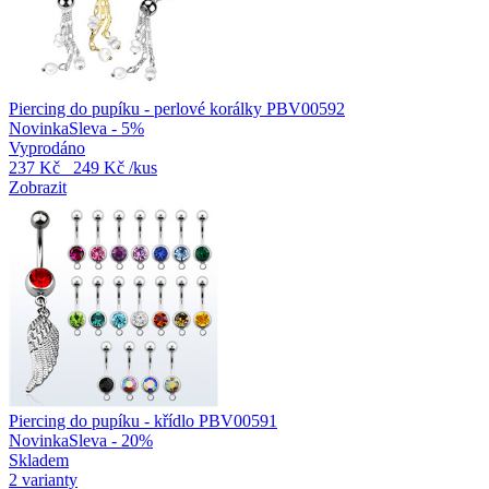
Piercing do pupíku - perlové korálky PBV00592
Novinka
Sleva - 5%
Vyprodáno
237 Kč
249 Kč
/kus
Zobrazit
Piercing do pupíku - křídlo PBV00591
Novinka
Sleva - 20%
Skladem
2 varianty