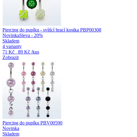
Piercing do pupíku - svítící hrací kostka PBP00308
Novinka
Sleva - 20%
Skladem
4 varianty
71 Kč
89 Kč
/kus
Zobrazit
Piercing do pupíku PBV00590
Novinka
Skladem