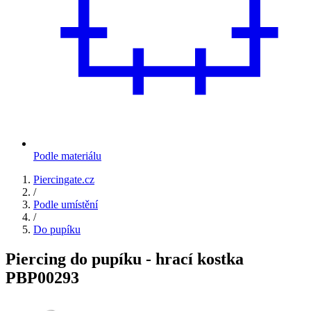
Podle materiálu
Piercingate.cz
/
Podle umístění
/
Do pupíku
Piercing do pupíku - hrací kostka
PBP00293