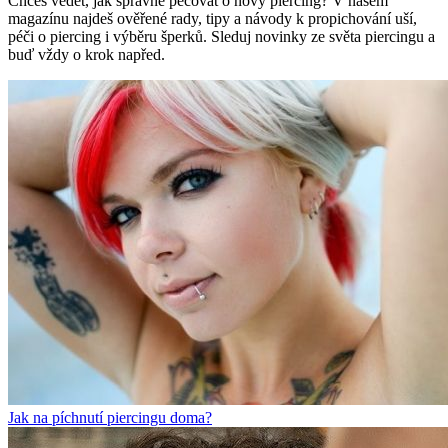
Chceš vědět, jak správně pečovat o nový piercing? V našem
magazínu najdeš ověřené rady, tipy a návody k propichování uší,
péči o piercing i výběru šperků. Sleduj novinky ze světa piercingu a
buď vždy o krok napřed.
Jak na píchnutí piercingu doma?