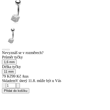
Nevyznáš se v rozměrech?
Průměr tyčky
1,6 mm
Délka tyčky
11 mm
79 Kč
99 Kč
/kus
Skladem
V úterý 11.8. může být u Vás
Přidat do košíku