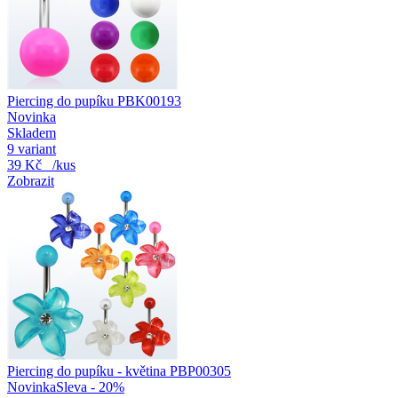
Piercing do pupíku PBK00193
Novinka
Skladem
9 variant
39 Kč
/kus
Zobrazit
Piercing do pupíku - květina PBP00305
Novinka
Sleva - 20%