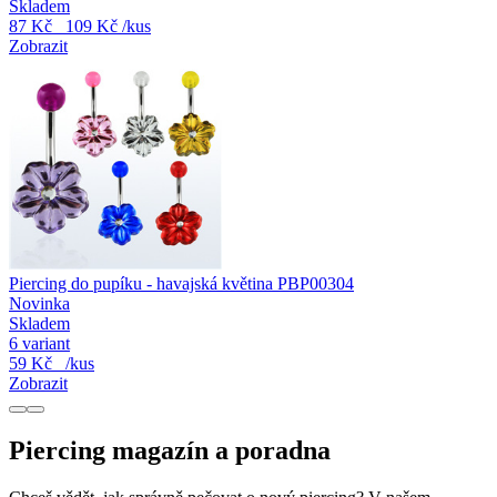
Skladem
87 Kč
109 Kč
/kus
Zobrazit
Piercing do pupíku - havajská květina PBP00304
Novinka
Skladem
6 variant
59 Kč
/kus
Zobrazit
Piercing magazín a poradna