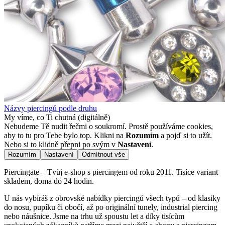
Názvy piercingů podle druhu
My víme, co Ti chutná (digitálně)
Nebudeme Tě nudit řečmi o soukromí. Prostě používáme cookies,
aby to tu pro Tebe bylo top. Klikni na
Rozumím
a pojď si to užít.
Nebo si to klidně přepni po svým v
Nastavení
.
Rozumím
Nastavení
Odmítnout vše
Piercingate – Tvůj e-shop s piercingem od roku 2011. Tisíce variant
skladem, doma do 24 hodin.
U nás vybíráš z obrovské nabídky piercingů všech typů – od klasiky
do nosu, pupíku či obočí, až po originální tunely, industrial piercing
nebo náušnice. Jsme na trhu už spoustu let a díky tisícům