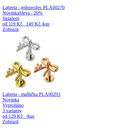
Labreta - jednorožec PLA00270
Novinka
Sleva - 20%
Skladem
od
119 Kč
149 Kč
/kus
Zobrazit
Labreta - mašlička PLA00293
Novinka
Vyprodáno
3 varianty
od
129 Kč
/kus
Zobrazit