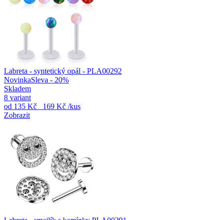
Labreta - syntetický opál - PLA00292
Novinka
Sleva - 20%
Skladem
8 variant
od
135 Kč
169 Kč
/kus
Zobrazit