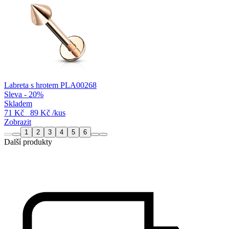
Labreta s hrotem PLA00268
Sleva - 20%
Skladem
71 Kč
89 Kč
/kus
Zobrazit
1
2
3
4
5
6
Další produkty