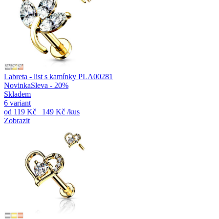
Labreta - list s kamínky PLA00281
Novinka
Sleva - 20%
Skladem
6 variant
od
119 Kč
149 Kč
/kus
Zobrazit