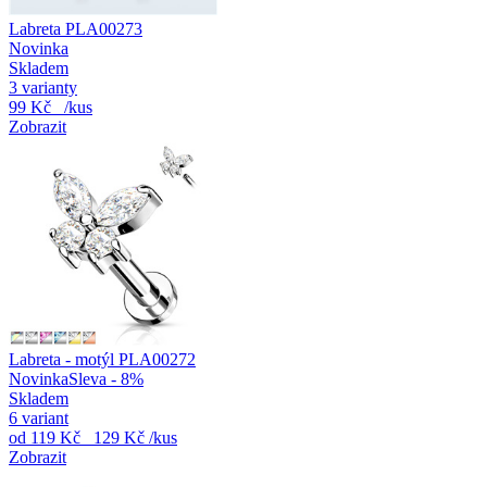
Labreta PLA00273
Novinka
Skladem
3 varianty
99 Kč
/kus
Zobrazit
Labreta - motýl PLA00272
Novinka
Sleva - 8%
Skladem
6 variant
od
119 Kč
129 Kč
/kus
Zobrazit