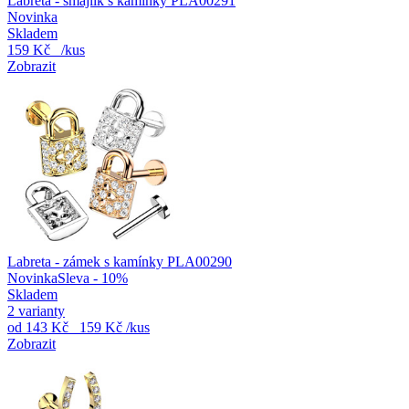
Labreta - smajlík s kamínky PLA00291
Novinka
Skladem
159 Kč
/kus
Zobrazit
Labreta - zámek s kamínky PLA00290
Novinka
Sleva - 10%
Skladem
2 varianty
od
143 Kč
159 Kč
/kus
Zobrazit