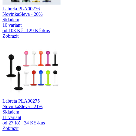
Labreta PLA00276
Novinka
Sleva - 20%
Skladem
10 variant
od
103 Kč
129 Kč
/kus
Zobrazit
Labreta PLA00275
Novinka
Sleva - 21%
Skladem
11 variant
od
27 Kč
34 Kč
/kus
Zobrazit