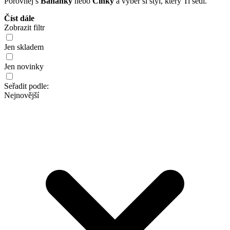
Porovnej s
Banánky
nebo
Činky
a vyber si styl, který Ti sedí.
Číst dále
Zobrazit filtr
Jen skladem
Jen novinky
Seřadit podle:
Nejnovější