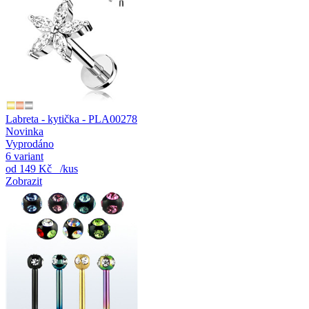
Labreta - kytička - PLA00278
Novinka
Vyprodáno
6 variant
od
149 Kč
/kus
Zobrazit