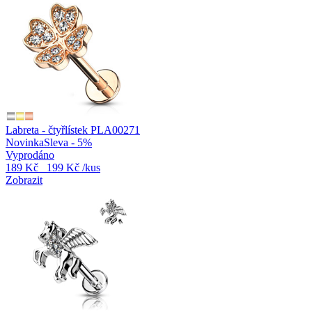
Labreta - čtyřlístek PLA00271
Novinka
Sleva - 5%
Vyprodáno
189 Kč
199 Kč
/kus
Zobrazit