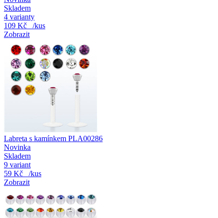
Skladem
4 varianty
109 Kč
/kus
Zobrazit
Labreta s kamínkem PLA00286
Novinka
Skladem
9 variant
59 Kč
/kus
Zobrazit