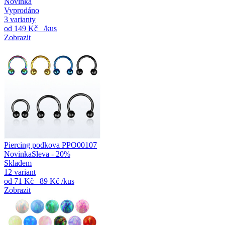
Novinka
Vyprodáno
3 varianty
od
149 Kč
/kus
Zobrazit
Piercing podkova PPO00107
Novinka
Sleva - 20%
Skladem
12 variant
od
71 Kč
89 Kč
/kus
Zobrazit