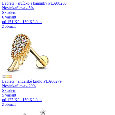
Labreta - srdíčko s kamínky PLA00280
Novinka
Sleva - 5%
Skladem
6 variant
od
151 Kč
159 Kč
/kus
Zobrazit
Labreta - andělské křídlo PLA00279
Novinka
Sleva - 20%
Skladem
5 variant
od
127 Kč
159 Kč
/kus
Zobrazit