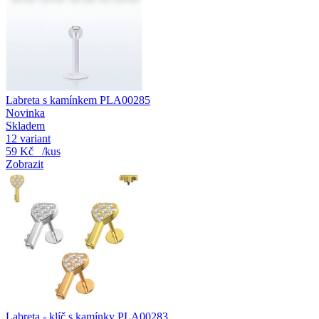
Labreta s kamínkem PLA00285
Novinka
Skladem
12 variant
59 Kč
/kus
Zobrazit
Labreta - klíč s kamínky PLA00283