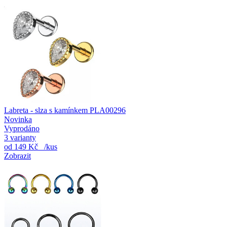
Labreta - slza s kamínkem PLA00296
Novinka
Vyprodáno
3 varianty
od
149 Kč
/kus
Zobrazit