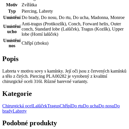
Motiv
Zvířátka
Typ
Piercing, Labrety
Umístění
Do brady, Do nosu, Do rtu, Do ucha, Madonna, Monroe
Anti-tragus (Protikozlík), Conch, Forward helix, Outer
Umístění
conch, Standard lobe (Lalůček), Tragus (Kozlík), Upper
ucho
lobe (Horní lalůček)
Umístění
Chřípí (zboku)
nos
Popis
Labreta v motivu sovy s kamínky. Její oči jsou z červených kamínků
a tělo z čirých. Piercing PLA00282 je vyrobený z kvalitní
chirurgické oceli 316l. Různé barevné varianty.
Kategorie
Chirurgická ocel
Lalůček
Tragus
Chřípí
Do rtu
Do ucha
Do nosu
Do
brady
Labrety
Podobné produkty