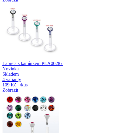
Labreta s kamínkem PLA00287
Novinka
Skladem
4 varianty
109 Kč
/kus
Zobrazit