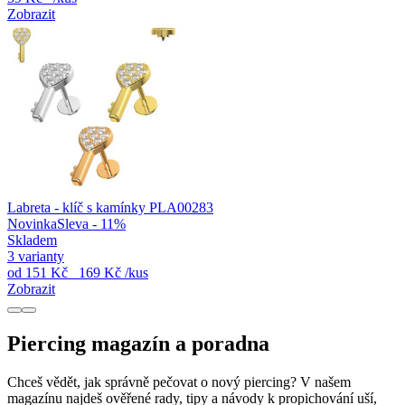
Zobrazit
Labreta - klíč s kamínky PLA00283
Novinka
Sleva - 11%
Skladem
3 varianty
od
151 Kč
169 Kč
/kus
Zobrazit
Piercing magazín a poradna
Chceš vědět, jak správně pečovat o nový piercing? V našem
magazínu najdeš ověřené rady, tipy a návody k propichování uší,