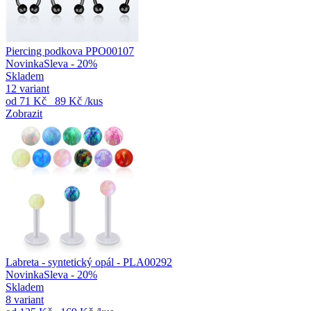
Piercing podkova PPO00107
Novinka
Sleva - 20%
Skladem
12 variant
od
71 Kč
89 Kč
/kus
Zobrazit
Labreta - syntetický opál - PLA00292
Novinka
Sleva - 20%
Skladem
8 variant