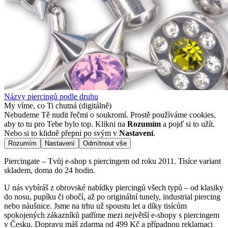
Názvy piercingů podle druhu
My víme, co Ti chutná (digitálně)
Nebudeme Tě nudit řečmi o soukromí. Prostě používáme cookies,
aby to tu pro Tebe bylo top. Klikni na
Rozumím
a pojď si to užít.
Nebo si to klidně přepni po svým v
Nastavení
.
Rozumím
Nastavení
Odmítnout vše
Piercingate – Tvůj e-shop s piercingem od roku 2011. Tisíce variant
skladem, doma do 24 hodin.
U nás vybíráš z obrovské nabídky piercingů všech typů – od klasiky
do nosu, pupíku či obočí, až po originální tunely, industrial piercing
nebo náušnice. Jsme na trhu už spoustu let a díky tisícům
spokojených zákazníků patříme mezi největší e-shopy s piercingem
v Česku. Dopravu máš zdarma od 499 Kč a případnou reklamaci