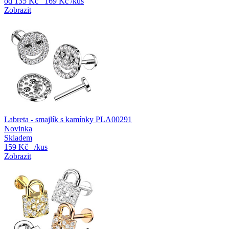
od
135 Kč
169 Kč
/kus
Zobrazit
Labreta - smajlík s kamínky PLA00291
Novinka
Skladem
159 Kč
/kus
Zobrazit