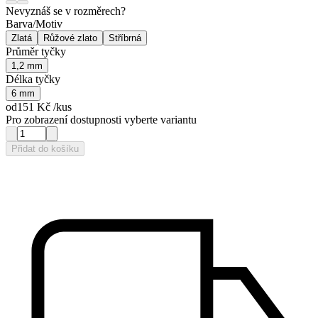
Nevyznáš se v rozměrech?
Barva/Motiv
Zlatá
Růžové zlato
Stříbrná
Průměr tyčky
1,2 mm
Délka tyčky
6 mm
od
151 Kč
/kus
Pro zobrazení dostupnosti vyberte variantu
Přidat do košíku