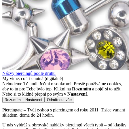
Názvy piercingů podle druhu
My víme, co Ti chutná (digitálně)
Nebudeme Tě nudit řečmi o soukromí. Prostě používáme cookies,
aby to tu pro Tebe bylo top. Klikni na
Rozumím
a pojď si to užít.
Nebo si to klidně přepni po svým v
Nastavení
.
Rozumím
Nastavení
Odmítnout vše
Piercingate – Tvůj e-shop s piercingem od roku 2011. Tisíce variant
skladem, doma do 24 hodin.
U nás vybíráš z obrovské nabídky piercingů všech typů – od klasiky