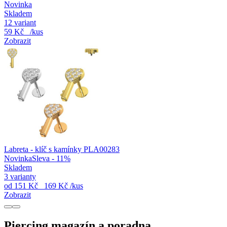
Novinka
Skladem
12 variant
59 Kč
/kus
Zobrazit
Labreta - klíč s kamínky PLA00283
Novinka
Sleva - 11%
Skladem
3 varianty
od
151 Kč
169 Kč
/kus
Zobrazit
Piercing magazín a poradna