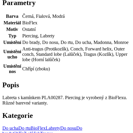
Parametry
Barva
Černá, Fialová, Modrá
Materiál
BioFlex
Motiv
Ostatní
Typ
Piercing, Labrety
Umístění
Do brady, Do nosu, Do rtu, Do ucha, Madonna, Monroe
Anti-tragus (Protikozlík), Conch, Forward helix, Outer
Umístění
conch, Standard lobe (Lalůček), Tragus (Kozlík), Upper
ucho
lobe (Horní lalůček)
Umístění
Chřípí (zboku)
nos
Popis
Labreta s kamínkem PLA00287. Piercing je vyrobený z BioFlexu.
Různé barevné varianty.
Kategorie
Do ucha
Do rtu
BioFlex
Labrety
Do nosu
Do