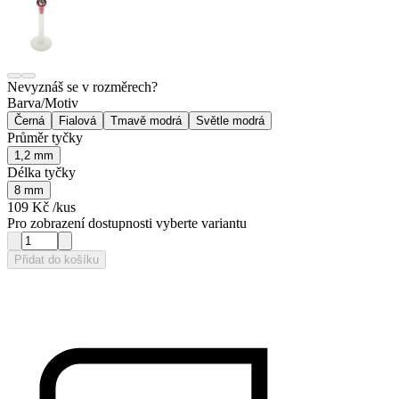
Nevyznáš se v rozměrech?
Barva/Motiv
Černá
Fialová
Tmavě modrá
Světle modrá
Průměr tyčky
1,2 mm
Délka tyčky
8 mm
109 Kč
/kus
Pro zobrazení dostupnosti vyberte variantu
Přidat do košíku