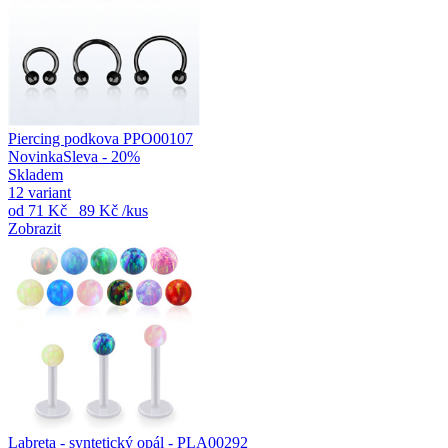
Piercing podkova PPO00107
Novinka
Sleva - 20%
Skladem
12 variant
od
71 Kč
89 Kč
/kus
Zobrazit
Labreta - syntetický opál - PLA00292