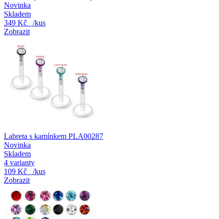
Novinka
Skladem
349 Kč
/kus
Zobrazit
Labreta s kamínkem PLA00287
Novinka
Skladem
4 varianty
109 Kč
/kus
Zobrazit