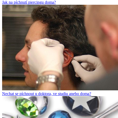
Jak na píchnutí piercingu doma?
Nechat se píchnout u doktora, ve studiu anebo doma?