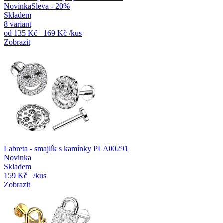
Novinka
Sleva - 20%
Skladem
8 variant
od
135 Kč
169 Kč
/kus
Zobrazit
Labreta - smajlík s kamínky PLA00291
Novinka
Skladem
159 Kč
/kus
Zobrazit