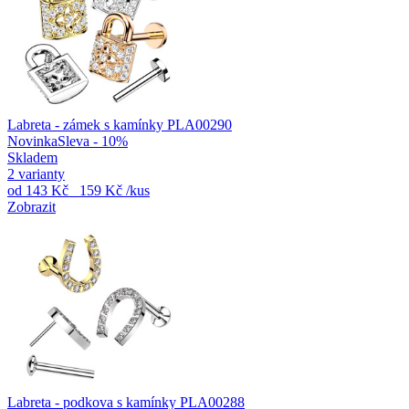
Labreta - zámek s kamínky PLA00290
Novinka
Sleva - 10%
Skladem
2 varianty
od
143 Kč
159 Kč
/kus
Zobrazit
Labreta - podkova s kamínky PLA00288