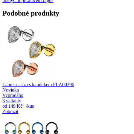
brady
Chřípí
Lalůček
Tragus
Podobné produkty
Labreta - slza s kamínkem PLA00296
Novinka
Vyprodáno
3 varianty
od
149 Kč
/kus
Zobrazit