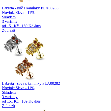
Labreta - klíč s kamínky PLA00283
Novinka
Sleva - 11%
Skladem
3 varianty
od
151 Kč
169 Kč
/kus
Zobrazit
Labreta - sova s kamínky PLA00282
Novinka
Sleva - 11%
Skladem
3 varianty
od
151 Kč
169 Kč
/kus
Zobrazit