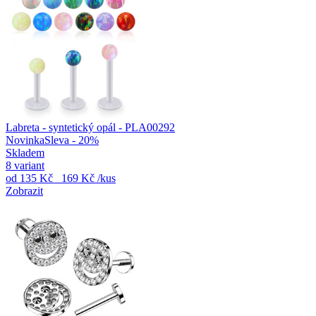
Labreta - syntetický opál - PLA00292
Novinka
Sleva - 20%
Skladem
8 variant
od
135 Kč
169 Kč
/kus
Zobrazit