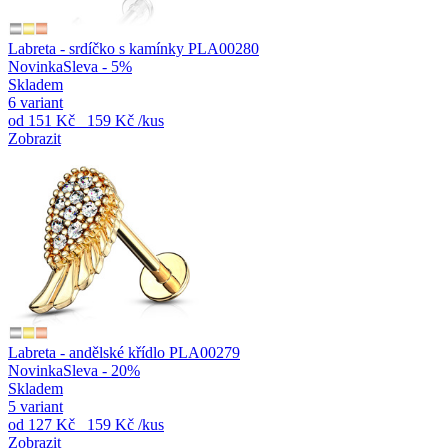
Labreta - srdíčko s kamínky PLA00280
Novinka
Sleva - 5%
Skladem
6 variant
od
151 Kč
159 Kč
/kus
Zobrazit
Labreta - andělské křídlo PLA00279
Novinka
Sleva - 20%
Skladem
5 variant
od
127 Kč
159 Kč
/kus
Zobrazit