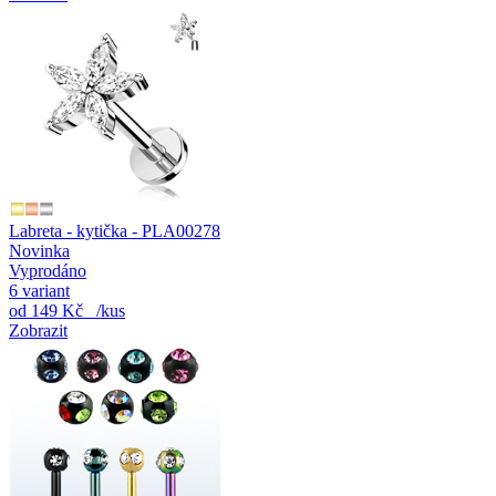
Labreta - kytička - PLA00278
Novinka
Vyprodáno
6 variant
od
149 Kč
/kus
Zobrazit