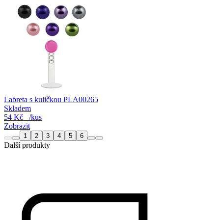
Labreta s kuličkou PLA00265
Skladem
54 Kč
/kus
Zobrazit
1
2
3
4
5
6
Další produkty