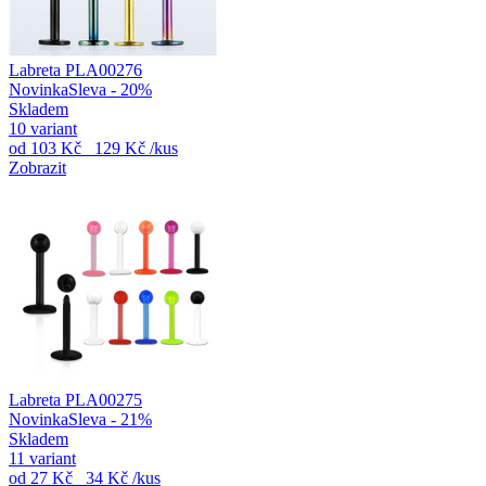
Labreta PLA00276
Novinka
Sleva - 20%
Skladem
10 variant
od
103 Kč
129 Kč
/kus
Zobrazit
Labreta PLA00275
Novinka
Sleva - 21%
Skladem
11 variant
od
27 Kč
34 Kč
/kus