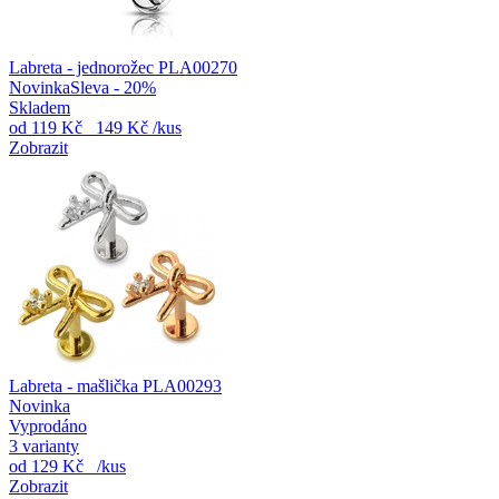
Labreta - jednorožec PLA00270
Novinka
Sleva - 20%
Skladem
od
119 Kč
149 Kč
/kus
Zobrazit
Labreta - mašlička PLA00293
Novinka
Vyprodáno
3 varianty
od
129 Kč
/kus
Zobrazit