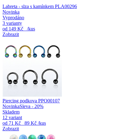
Labreta - slza s kamínkem PLA00296
Novinka
Vyprodáno
3 varianty
od
149 Kč
/kus
Zobrazit
Piercing podkova PPO00107
Novinka
Sleva - 20%
Skladem
12 variant
od
71 Kč
89 Kč
/kus
Zobrazit