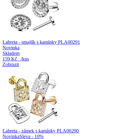
Labreta - smajlík s kamínky PLA00291
Novinka
Skladem
159 Kč
/kus
Zobrazit
Labreta - zámek s kamínky PLA00290
Novinka
Sleva - 10%