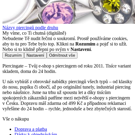
Názvy piercingů podle druhu
My víme, co Ti chutná (digitálně)
Nebudeme Tě nudit řečmi o soukromí. Prostě používáme cookies,
aby to tu pro Tebe bylo top. Klikni na
Rozumím
a pojď si to užít.
Nebo si to klidně přepni po svým v
Nastavení
.
Rozumím
Nastavení
Odmítnout vše
Piercingate – Tvůj e-shop s piercingem od roku 2011. Tisíce variant
skladem, doma do 24 hodin.
U nás vybíráš z obrovské nabídky piercingů všech typů – od klasiky
do nosu, pupíku či obočí, až po originální tunely, industrial piercing
nebo náušnice. Jsme na trhu už spoustu let a díky tisícům
spokojených zákazníků patříme mezi největší e-shopy s piercingem
v Česku. Dopravu máš zdarma od 499 Kč a případnou reklamaci
vyřešíme do 24 hodin – rychle, jednoduše a bez zbytečných starostí.
Vše o nákupu
Doprava a platba
Dárky k objednávkám