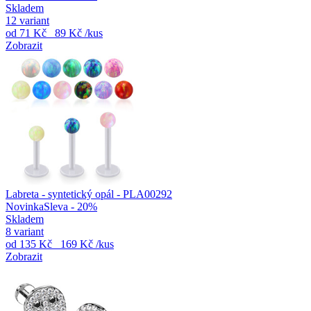
Skladem
12 variant
od
71 Kč
89 Kč
/kus
Zobrazit
Labreta - syntetický opál - PLA00292
Novinka
Sleva - 20%
Skladem
8 variant
od
135 Kč
169 Kč
/kus
Zobrazit