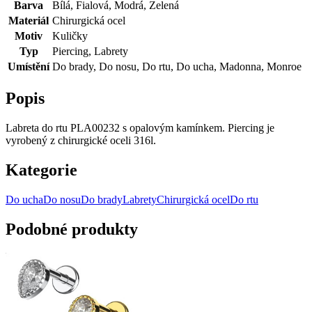
Barva
Bílá, Fialová, Modrá, Zelená
Materiál
Chirurgická ocel
Motiv
Kuličky
Typ
Piercing, Labrety
Umístění
Do brady, Do nosu, Do rtu, Do ucha, Madonna, Monroe
Popis
Labreta do rtu PLA00232 s opalovým kamínkem. Piercing je
vyrobený z chirurgické oceli 316l.
Kategorie
Do ucha
Do nosu
Do brady
Labrety
Chirurgická ocel
Do rtu
Podobné produkty