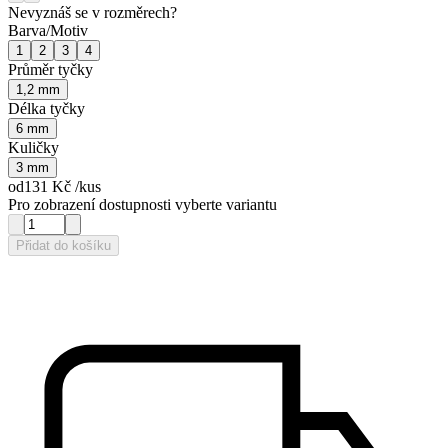
Nevyznáš se v rozměrech?
Barva/Motiv
1
2
3
4
Průměr tyčky
1,2 mm
Délka tyčky
6 mm
Kuličky
3 mm
od
131 Kč
/kus
Pro zobrazení dostupnosti vyberte variantu
Přidat do košíku