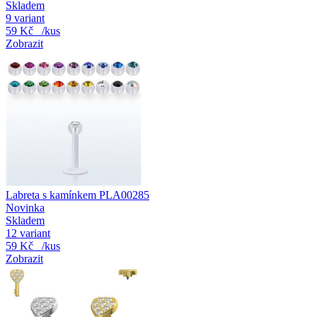
Skladem
9 variant
59 Kč
/kus
Zobrazit
Labreta s kamínkem PLA00285
Novinka
Skladem
12 variant
59 Kč
/kus
Zobrazit