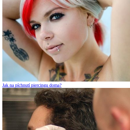
Jak na píchnutí piercingu doma?