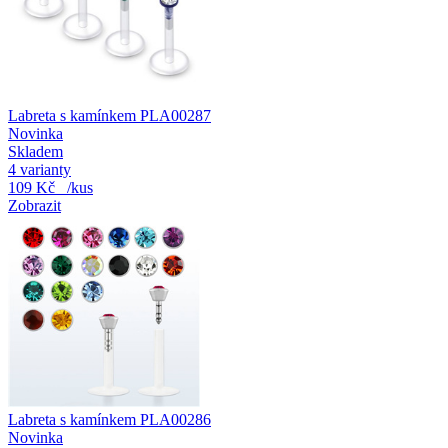
Labreta s kamínkem PLA00287
Novinka
Skladem
4 varianty
109 Kč
/kus
Zobrazit
Labreta s kamínkem PLA00286
Novinka