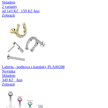
Skladem
2 varianty
od
143 Kč
159 Kč
/kus
Zobrazit
Labreta - podkova s kamínky PLA00288
Novinka
Skladem
349 Kč
/kus
Zobrazit