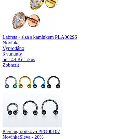
Labreta - slza s kamínkem PLA00296
Novinka
Vyprodáno
3 varianty
od
149 Kč
/kus
Zobrazit
Piercing podkova PPO00107
Novinka
Sleva - 20%