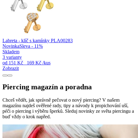
Labreta - klíč s kamínky PLA00283
Novinka
Sleva - 11%
Skladem
3 varianty
od
151 Kč
169 Kč
/kus
Zobrazit
Piercing magazín a poradna
Chceš vědět, jak správně pečovat o nový piercing? V našem
magazínu najdeš ověřené rady, tipy a návody k propichování uší,
péči o piercing i výběru šperků. Sleduj novinky ze světa piercingu a
buď vždy o krok napřed.