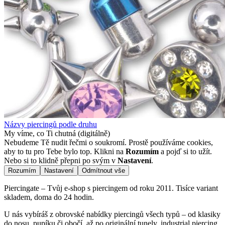
Názvy piercingů podle druhu
My víme, co Ti chutná (digitálně)
Nebudeme Tě nudit řečmi o soukromí. Prostě používáme cookies,
aby to tu pro Tebe bylo top. Klikni na
Rozumím
a pojď si to užít.
Nebo si to klidně přepni po svým v
Nastavení
.
Rozumím
Nastavení
Odmítnout vše
Piercingate – Tvůj e-shop s piercingem od roku 2011. Tisíce variant
skladem, doma do 24 hodin.
U nás vybíráš z obrovské nabídky piercingů všech typů – od klasiky
do nosu, pupíku či obočí, až po originální tunely, industrial piercing