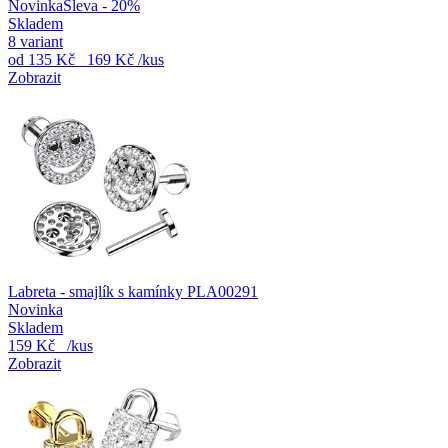
Novinka
Sleva - 20%
Skladem
8 variant
od
135 Kč
169 Kč
/kus
Zobrazit
Labreta - smajlík s kamínky PLA00291
Novinka
Skladem
159 Kč
/kus
Zobrazit