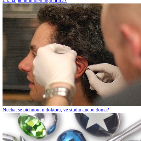
Jak na píchnutí piercingu doma?
Nechat se píchnout u doktora, ve studiu anebo doma?