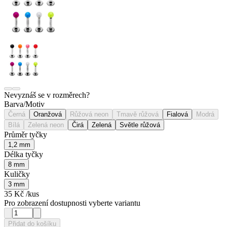
Nevyznáš se v rozměrech?
Barva/Motiv
Černá
Oranžová
Růžová neon
Tmavě růžová
Fialová
Modrá
Bílá
Zelená neon
Čirá
Zelená
Světle růžová
Průměr tyčky
1,2 mm
Délka tyčky
8 mm
Kuličky
3 mm
35 Kč
/kus
Pro zobrazení dostupnosti vyberte variantu
Přidat do košíku