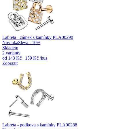
Labreta - zámek s kamínky PLA00290
Novinka
Sleva - 10%
Skladem
2 varianty
od
143 Kč
159 Kč
/kus
Zobrazit
Labreta - podkova s kamínky PLA00288