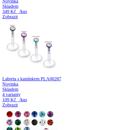
Novinka
Skladem
349 Kč
/kus
Zobrazit
Labreta s kamínkem PLA00287
Novinka
Skladem
4 varianty
109 Kč
/kus
Zobrazit