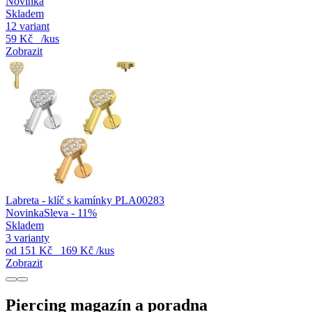
Novinka
Skladem
12 variant
59 Kč
/kus
Zobrazit
Labreta - klíč s kamínky PLA00283
Novinka
Sleva - 11%
Skladem
3 varianty
od
151 Kč
169 Kč
/kus
Zobrazit
Piercing magazín a poradna