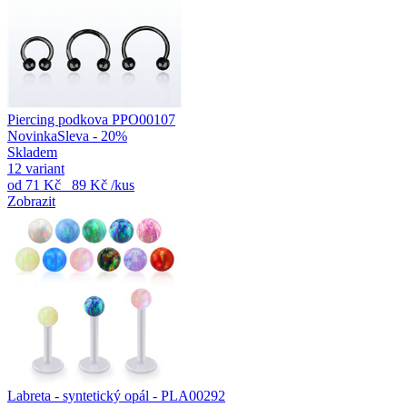
Piercing podkova PPO00107
Novinka
Sleva - 20%
Skladem
12 variant
od
71 Kč
89 Kč
/kus
Zobrazit
Labreta - syntetický opál - PLA00292