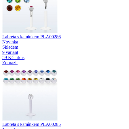
Labreta s kamínkem PLA00286
Novinka
Skladem
9 variant
59 Kč
/kus
Zobrazit
Labreta s kamínkem PLA00285