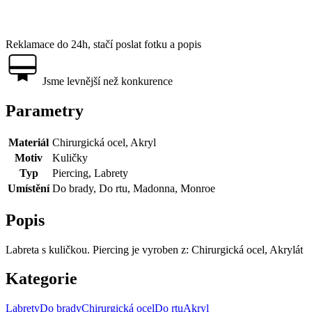
Reklamace do 24h, stačí poslat fotku a popis
Jsme levnější než konkurence
Parametry
Materiál
Chirurgická ocel, Akryl
Motiv
Kuličky
Typ
Piercing, Labrety
Umístění
Do brady, Do rtu, Madonna, Monroe
Popis
Labreta s kuličkou. Piercing je vyroben z: Chirurgická ocel, Akrylát
Kategorie
Labrety
Do brady
Chirurgická ocel
Do rtu
Akryl