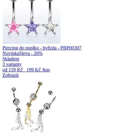
Piercing do pupíku - hvězda - PBP00307
Novinka
Sleva - 20%
Skladem
3 varianty
od
159 Kč
199 Kč
/kus
Zobrazit