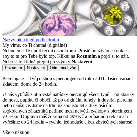
Názvy piercingů podle druhu
My víme, co Ti chutná (digitálně)
Nebudeme Tě nudit řečmi o soukromí. Prostě používáme cookies,
aby to tu pro Tebe bylo top. Klikni na
Rozumím
a pojď si to užít.
Nebo si to klidně přepni po svým v
Nastavení
.
Rozumím
Nastavení
Odmítnout vše
Piercingate – Tvůj e-shop s piercingem od roku 2011. Tisíce variant
skladem, doma do 24 hodin.
U nás vybíráš z obrovské nabídky piercingů všech typů – od klasiky
do nosu, pupíku či obočí, až po originální tunely, industrial piercing
nebo náušnice. Jsme na trhu už spoustu let a díky tisícům
spokojených zákazníků patříme mezi největší e-shopy s piercingem
v Česku. Dopravu máš zdarma od 499 Kč a případnou reklamaci
vyřešíme do 24 hodin – rychle, jednoduše a bez zbytečných starostí.
Vše o nákupu