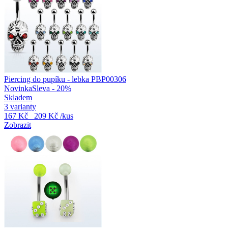
Piercing do pupíku - lebka PBP00306
Novinka
Sleva - 20%
Skladem
3 varianty
167 Kč
209 Kč
/kus
Zobrazit