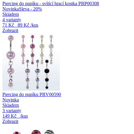
Piercing do pupíku - svítící hrací kostka PBP00308
Novinka
Sleva - 20%
Skladem
4 varianty
71 Kč
89 Kč
/kus
Zobrazit
Piercing do pupíku PBV00590
Novinka
Skladem
3 varianty
149 Kč
/kus
Zobrazit