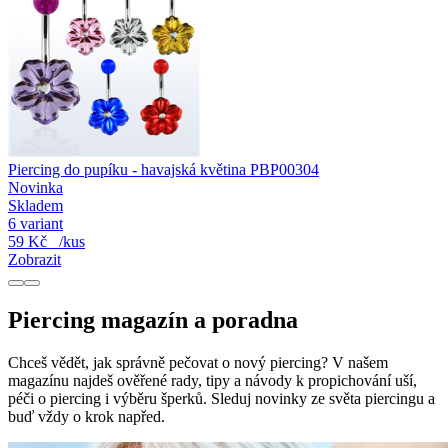
Piercing do pupíku - havajská květina PBP00304
Novinka
Skladem
6 variant
59 Kč
/kus
Zobrazit
Piercing magazín a poradna
Chceš vědět, jak správně pečovat o nový piercing? V našem
magazínu najdeš ověřené rady, tipy a návody k propichování uší,
péči o piercing i výběru šperků. Sleduj novinky ze světa piercingu a
buď vždy o krok napřed.