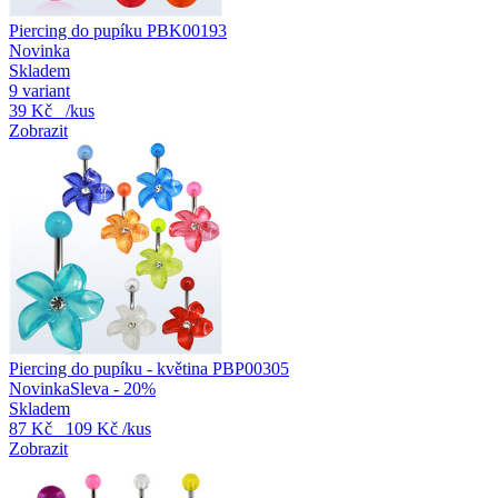
Piercing do pupíku PBK00193
Novinka
Skladem
9 variant
39 Kč
/kus
Zobrazit
Piercing do pupíku - květina PBP00305
Novinka
Sleva - 20%
Skladem
87 Kč
109 Kč
/kus
Zobrazit