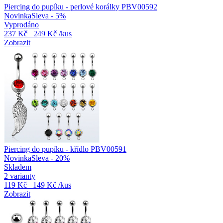
Piercing do pupíku - perlové korálky PBV00592
Novinka
Sleva - 5%
Vyprodáno
237 Kč
249 Kč
/kus
Zobrazit
Piercing do pupíku - křídlo PBV00591
Novinka
Sleva - 20%
Skladem
2 varianty
119 Kč
149 Kč
/kus
Zobrazit