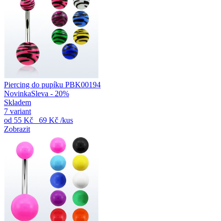
Piercing do pupíku PBK00194
Novinka
Sleva - 20%
Skladem
7 variant
od
55 Kč
69 Kč
/kus
Zobrazit