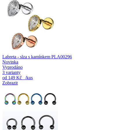
Labreta - slza s kamínkem PLA00296
Novinka
Vyprodáno
3 varianty
od
149 Kč
/kus
Zobrazit