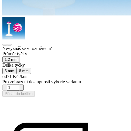
Nevyznáš se v rozměrech?
Průměr tyčky
1,2 mm
Délka tyčky
6 mm
8 mm
od
71 Kč
/kus
Pro zobrazení dostupnosti vyberte variantu
Přidat do košíku