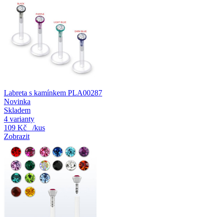
Labreta s kamínkem PLA00287
Novinka
Skladem
4 varianty
109 Kč
/kus
Zobrazit