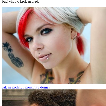
buď vždy o krok napřed.
Jak na píchnutí piercingu doma?