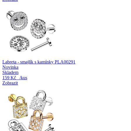
Labreta - smajlík s kamínky PLA00291
Novinka
Skladem
159 Kč
/kus
Zobrazit