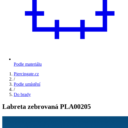
Podle materiálu
Piercingate.cz
/
Podle umístění
/
Do brady
Labreta zebrovaná PLA00205