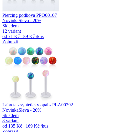
Piercing podkova PPO00107
Novinka
Sleva - 20%
Skladem
12 variant
od
71 Kč
89 Kč
/kus
Zobrazit
Labreta - syntetický opál - PLA00292
Novinka
Sleva - 20%
Skladem
8 variant
od
135 Kč
169 Kč
/kus
Zobrazit