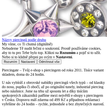
Názvy piercingů podle druhu
My víme, co Ti chutná (digitálně)
Nebudeme Tě nudit řečmi o soukromí. Prostě používáme cookies,
aby to tu pro Tebe bylo top. Klikni na
Rozumím
a pojď si to užít.
Nebo si to klidně přepni po svým v
Nastavení
.
Rozumím
Nastavení
Odmítnout vše
Piercingate – Tvůj e-shop s piercingem od roku 2011. Tisíce variant
skladem, doma do 24 hodin.
U nás vybíráš z obrovské nabídky piercingů všech typů – od klasiky
do nosu, pupíku či obočí, až po originální tunely, industrial piercing
nebo náušnice. Jsme na trhu už spoustu let a díky tisícům
spokojených zákazníků patříme mezi největší e-shopy s piercingem
v Česku. Dopravu máš zdarma od 499 Kč a případnou reklamaci
vyřešíme do 24 hodin – rychle, jednoduše a bez zbytečných starostí.