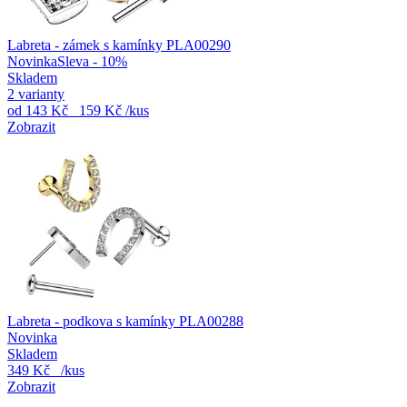
Labreta - zámek s kamínky PLA00290
Novinka
Sleva - 10%
Skladem
2 varianty
od
143 Kč
159 Kč
/kus
Zobrazit
Labreta - podkova s kamínky PLA00288
Novinka
Skladem
349 Kč
/kus
Zobrazit