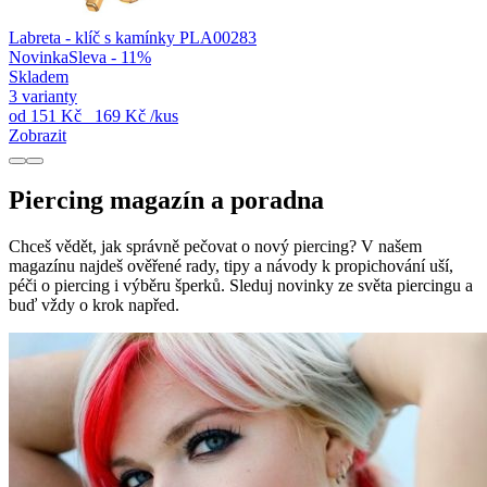
Labreta - klíč s kamínky PLA00283
Novinka
Sleva - 11%
Skladem
3 varianty
od
151 Kč
169 Kč
/kus
Zobrazit
Piercing magazín a poradna
Chceš vědět, jak správně pečovat o nový piercing? V našem
magazínu najdeš ověřené rady, tipy a návody k propichování uší,
péči o piercing i výběru šperků. Sleduj novinky ze světa piercingu a
buď vždy o krok napřed.