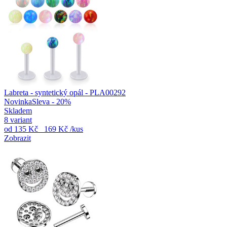
Labreta - syntetický opál - PLA00292
Novinka
Sleva - 20%
Skladem
8 variant
od
135 Kč
169 Kč
/kus
Zobrazit