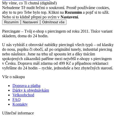
My víme, co Ti chutná (digitálně)
Nebudeme Tě nudit řečmi o soukromí. Prostě používáme cookies,
aby to tu pro Tebe bylo top. Klikni na
Rozumím
a pojď si to užít.
Nebo si to klidně přepni po svým v
Nastavení
.
Rozumím
Nastavení
Odmítnout vše
Piercingate – Tvůj e-shop s piercingem od roku 2011. Tisíce variant
skladem, doma do 24 hodin.
U nás vybíráš z obrovské nabídky piercingů všech typů – od klasiky
do nosu, pupíku či obočí, až po originální tunely, industrial piercing
nebo náušnice. Jsme na trhu už spoustu let a díky tisícům
spokojených zákazníků patříme mezi největší e-shopy s piercingem
v Česku. Dopravu máš zdarma od 499 Kč a případnou reklamaci
vyřešíme do 24 hodin – rychle, jednoduše a bez zbytečných starostí.
Vše o nákupu
Doprava a platba
Dárky k objednávkám
Velkoobchod
FAQ
Kontakty
Užitečné informace