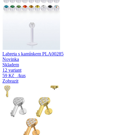
Labreta s kamínkem PLA00285
Novinka
Skladem
12 variant
59 Kč
/kus
Zobrazit