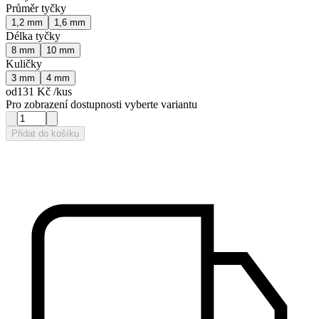
Průměr tyčky
1,2 mm
1,6 mm
Délka tyčky
8 mm
10 mm
Kuličky
3 mm
4 mm
od
131 Kč
/kus
Pro zobrazení dostupnosti vyberte variantu
Přidat do košíku