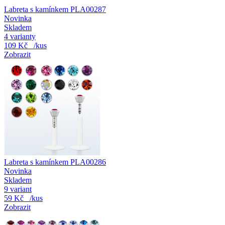
Labreta s kamínkem PLA00287
Novinka
Skladem
4 varianty
109 Kč
/kus
Zobrazit
Labreta s kamínkem PLA00286
Novinka
Skladem
9 variant
59 Kč
/kus
Zobrazit