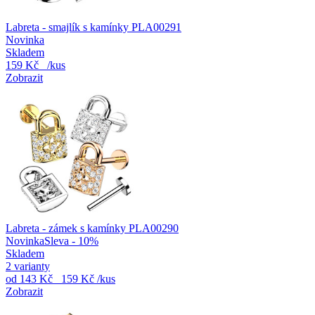
Labreta - smajlík s kamínky PLA00291
Novinka
Skladem
159 Kč
/kus
Zobrazit
Labreta - zámek s kamínky PLA00290
Novinka
Sleva - 10%
Skladem
2 varianty
od
143 Kč
159 Kč
/kus
Zobrazit