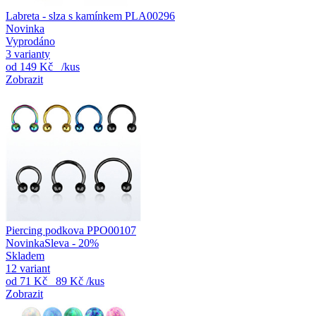
Labreta - slza s kamínkem PLA00296
Novinka
Vyprodáno
3 varianty
od
149 Kč
/kus
Zobrazit
Piercing podkova PPO00107
Novinka
Sleva - 20%
Skladem
12 variant
od
71 Kč
89 Kč
/kus
Zobrazit