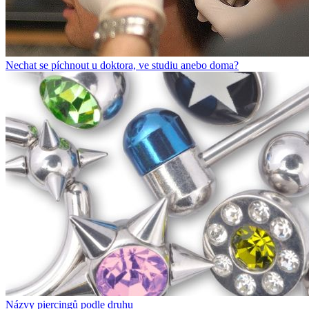
Nechat se píchnout u doktora, ve studiu anebo doma?
Názvy piercingů podle druhu