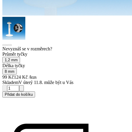
Nevyznáš se v rozměrech?
Průměr tyčky
1,2 mm
Délka tyčky
8 mm
99 Kč
124 Kč
/kus
Skladem
V úterý 11.8. může být u Vás
Přidat do košíku