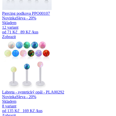
Piercing podkova PPO00107
Novinka
Sleva - 20%
Skladem
12 variant
od
71 Kč
89 Kč
/kus
Zobrazit
Labreta - syntetický opál - PLA00292
Novinka
Sleva - 20%
Skladem
8 variant
od
135 Kč
169 Kč
/kus
Zobrazit