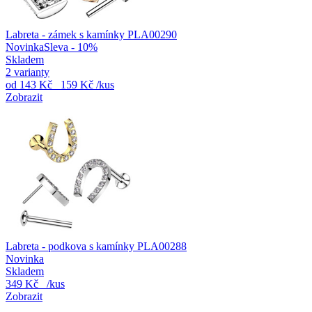
Labreta - zámek s kamínky PLA00290
Novinka
Sleva - 10%
Skladem
2 varianty
od
143 Kč
159 Kč
/kus
Zobrazit
Labreta - podkova s kamínky PLA00288
Novinka
Skladem
349 Kč
/kus
Zobrazit