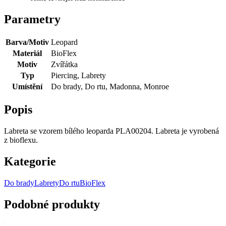
Parametry
Barva/Motiv
Leopard
Materiál
BioFlex
Motiv
Zvířátka
Typ
Piercing, Labrety
Umístění
Do brady, Do rtu, Madonna, Monroe
Popis
Labreta se vzorem bílého leoparda PLA00204. Labreta je vyrobená
z bioflexu.
Kategorie
Do brady
Labrety
Do rtu
BioFlex
Podobné produkty