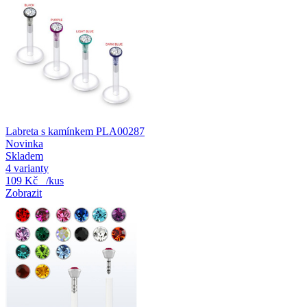
Labreta s kamínkem PLA00287
Novinka
Skladem
4 varianty
109 Kč
/kus
Zobrazit