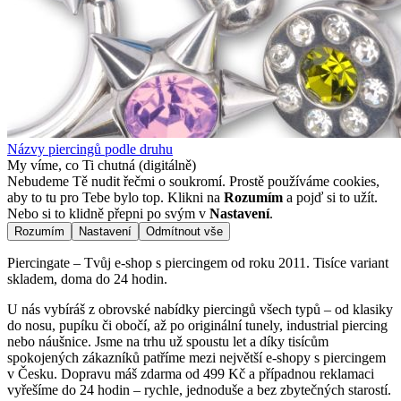
Názvy piercingů podle druhu
My víme, co Ti chutná (digitálně)
Nebudeme Tě nudit řečmi o soukromí. Prostě používáme cookies,
aby to tu pro Tebe bylo top. Klikni na
Rozumím
a pojď si to užít.
Nebo si to klidně přepni po svým v
Nastavení
.
Rozumím
Nastavení
Odmítnout vše
Piercingate – Tvůj e-shop s piercingem od roku 2011. Tisíce variant
skladem, doma do 24 hodin.
U nás vybíráš z obrovské nabídky piercingů všech typů – od klasiky
do nosu, pupíku či obočí, až po originální tunely, industrial piercing
nebo náušnice. Jsme na trhu už spoustu let a díky tisícům
spokojených zákazníků patříme mezi největší e-shopy s piercingem
v Česku. Dopravu máš zdarma od 499 Kč a případnou reklamaci
vyřešíme do 24 hodin – rychle, jednoduše a bez zbytečných starostí.