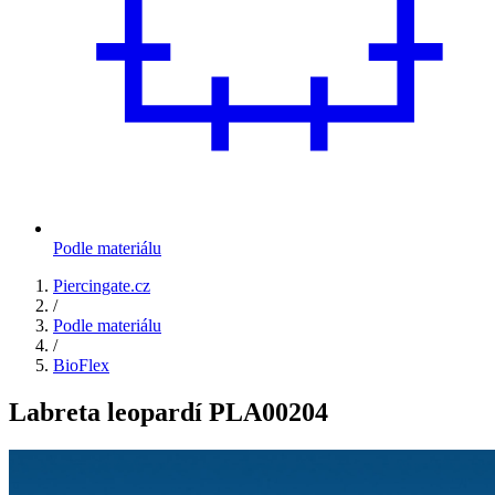
Podle materiálu
Piercingate.cz
/
Podle materiálu
/
BioFlex
Labreta leopardí PLA00204