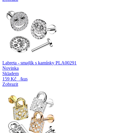
Labreta - smajlík s kamínky PLA00291
Novinka
Skladem
159 Kč
/kus
Zobrazit