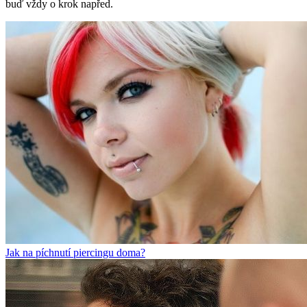
buď vždy o krok napřed.
Jak na píchnutí piercingu doma?