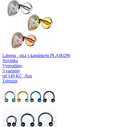
Labreta - slza s kamínkem PLA00296
Novinka
Vyprodáno
3 varianty
od
149 Kč
/kus
Zobrazit