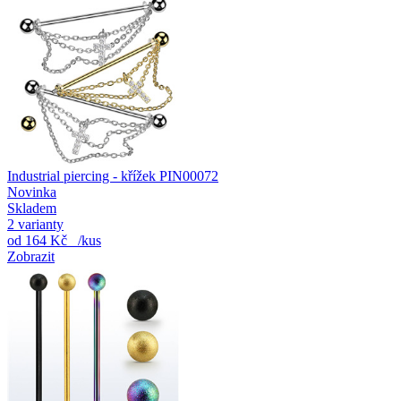
Industrial piercing - křížek PIN00072
Novinka
Skladem
2 varianty
od
164 Kč
/kus
Zobrazit