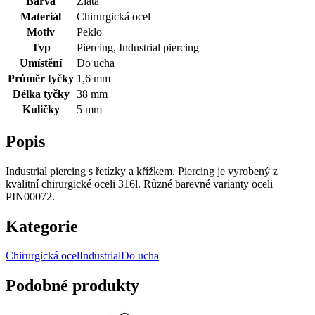
Barva
Zlatá
Materiál
Chirurgická ocel
Motiv
Peklo
Typ
Piercing, Industrial piercing
Umístění
Do ucha
Průměr tyčky
1,6 mm
Délka tyčky
38 mm
Kuličky
5 mm
Popis
Industrial piercing s řetízky a křížkem. Piercing je vyrobený z
kvalitní chirurgické oceli 316l. Různé barevné varianty oceli
PIN00072.
Kategorie
Chirurgická ocel
Industrial
Do ucha
Podobné produkty