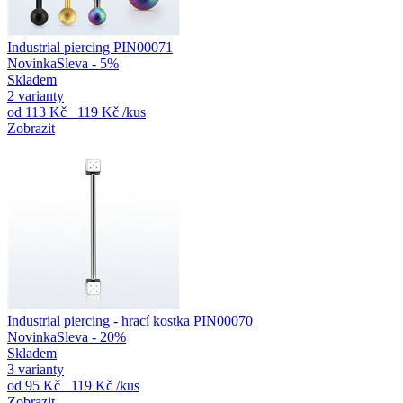
Industrial piercing PIN00071
Novinka
Sleva - 5%
Skladem
2 varianty
od
113 Kč
119 Kč
/kus
Zobrazit
Industrial piercing - hrací kostka PIN00070
Novinka
Sleva - 20%
Skladem
3 varianty
od
95 Kč
119 Kč
/kus
Zobrazit