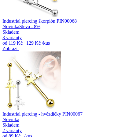
Industrial piercing škorpión PIN00068
Novinka
Sleva - 8%
Skladem
3 varianty
od
119 Kč
129 Kč
/kus
Zobrazit
Industrial piercing - hvězdičky PIN00067
Novinka
Skladem
2 varianty
od
89 Kč
/kus