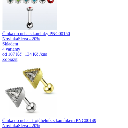
Činka do ucha s kamínky PNC00150
Novinka
Sleva - 20%
Skladem
4 varianty
od
107 Kč
134 Kč
/kus
Zobrazit
Činka do ucha - trojúhelník s kamínkem PNC00149
Novinka
Sleva - 20%