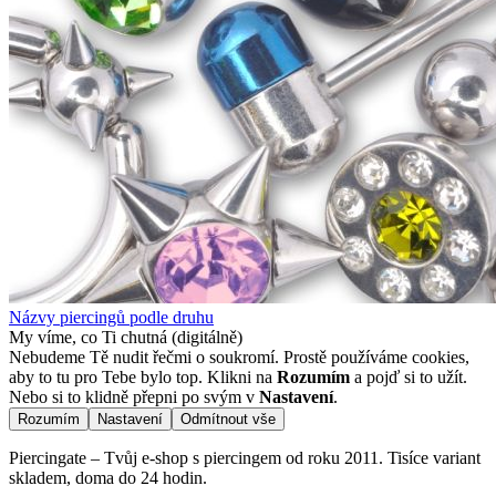
Názvy piercingů podle druhu
My víme, co Ti chutná (digitálně)
Nebudeme Tě nudit řečmi o soukromí. Prostě používáme cookies,
aby to tu pro Tebe bylo top. Klikni na
Rozumím
a pojď si to užít.
Nebo si to klidně přepni po svým v
Nastavení
.
Rozumím
Nastavení
Odmítnout vše
Piercingate – Tvůj e-shop s piercingem od roku 2011. Tisíce variant
skladem, doma do 24 hodin.