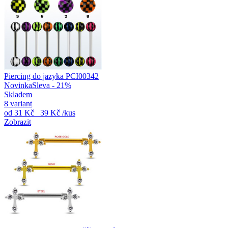
Piercing do jazyka PCI00342
Novinka
Sleva - 21%
Skladem
8 variant
od
31 Kč
39 Kč
/kus
Zobrazit