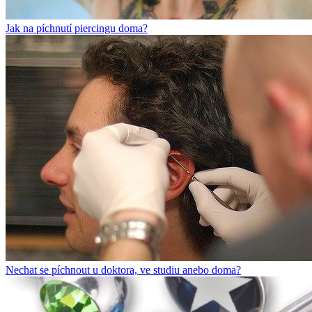
Jak na píchnutí piercingu doma?
Nechat se píchnout u doktora, ve studiu anebo doma?