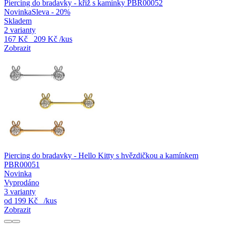
Piercing do bradavky - kříž s kamínky PBR00052
Novinka
Sleva - 20%
Skladem
2 varianty
167 Kč
209 Kč
/kus
Zobrazit
Piercing do bradavky - Hello Kitty s hvězdičkou a kamínkem
PBR00051
Novinka
Vyprodáno
3 varianty
od
199 Kč
/kus
Zobrazit