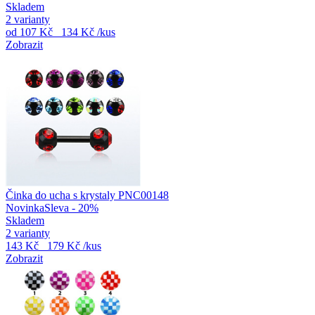
Skladem
2 varianty
od
107 Kč
134 Kč
/kus
Zobrazit
Činka do ucha s krystaly PNC00148
Novinka
Sleva - 20%
Skladem
2 varianty
143 Kč
179 Kč
/kus
Zobrazit