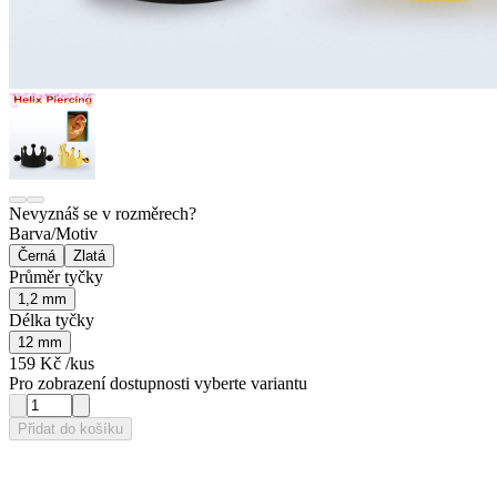
Nevyznáš se v rozměrech?
Barva/Motiv
Černá
Zlatá
Průměr tyčky
1,2 mm
Délka tyčky
12 mm
159 Kč
/kus
Pro zobrazení dostupnosti vyberte variantu
Přidat do košíku