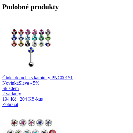
Podobné produkty
Činka do ucha s kamínky PNC00151
Novinka
Sleva - 5%
Skladem
2 varianty
194 Kč
204 Kč
/kus
Zobrazit