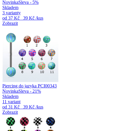
Novinka
Sleva - 5%
Skladem
3 varianty
od
37 Kč
39 Kč
/kus
Zobrazit
Piercing do jazyka PCI00343
Novinka
Sleva - 21%
Skladem
11 variant
od
31 Kč
39 Kč
/kus
Zobrazit