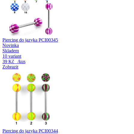
Piercing do jazyka PCI00345
Novinka
Skladem
10 variant
39 Kč
/kus
Zobrazit
Piercing do jazyka PCI00344