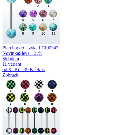
Piercing do jazyka PCI00343
Novinka
Sleva - 21%
Skladem
11 variant
od
31 Kč
39 Kč
/kus
Zobrazit