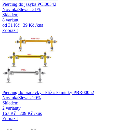
Piercing do jazyka PCI00342
Novinka
Sleva - 21%
Skladem
8 variant
od
31 Kč
39 Kč
/kus
Zobrazit
Piercing do bradavky - kříž s kamínky PBR00052
Novinka
Sleva - 20%
Skladem
2 varianty
167 Kč
209 Kč
/kus
Zobrazit