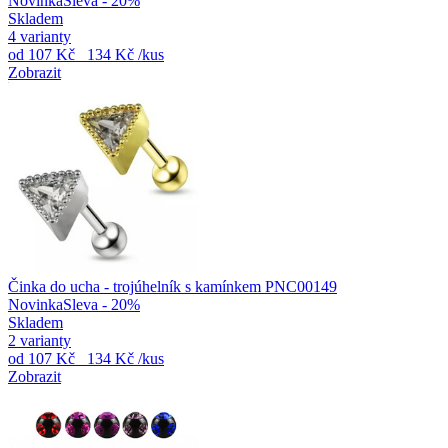
Novinka
Sleva - 20%
Skladem
4 varianty
od
107 Kč
134 Kč
/kus
Zobrazit
Činka do ucha - trojúhelník s kamínkem PNC00149
Novinka
Sleva - 20%
Skladem
2 varianty
od
107 Kč
134 Kč
/kus
Zobrazit