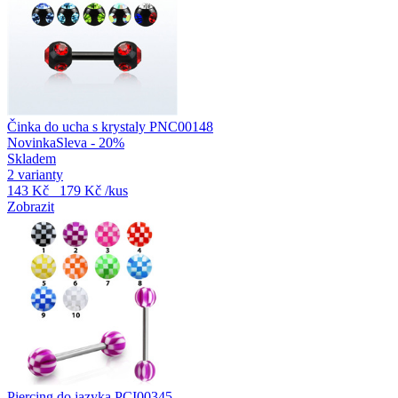
Činka do ucha s krystaly PNC00148
Novinka
Sleva - 20%
Skladem
2 varianty
143 Kč
179 Kč
/kus
Zobrazit
Piercing do jazyka PCI00345