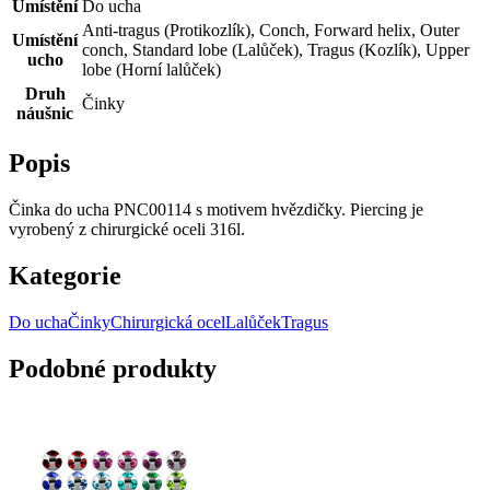
Umístění
Do ucha
Anti-tragus (Protikozlík), Conch, Forward helix, Outer
Umístění
conch, Standard lobe (Lalůček), Tragus (Kozlík), Upper
ucho
lobe (Horní lalůček)
Druh
Činky
náušnic
Popis
Činka do ucha PNC00114 s motivem hvězdičky. Piercing je
vyrobený z chirurgické oceli 316l.
Kategorie
Do ucha
Činky
Chirurgická ocel
Lalůček
Tragus
Podobné produkty