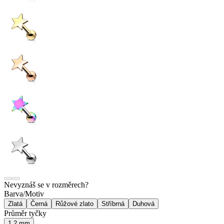
Nevyznáš se v rozměrech?
Barva/Motiv
Zlatá
Černá
Růžové zlato
Stříbrná
Duhová
Průměr tyčky
1,2 mm