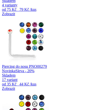
Skladem
4 varianty
od
75 Kč
79 Kč
/kus
Zobrazit
Piercing do nosu PNO00279
Novinka
Sleva - 20%
Skladem
17 variant
od
35 Kč
44 Kč
/kus
Zobrazit