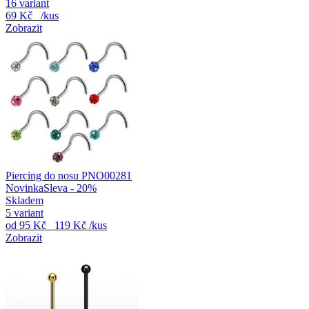
16 variant
69 Kč
/kus
Zobrazit
Piercing do nosu PNO00281
Novinka
Sleva - 20%
Skladem
5 variant
od
95 Kč
119 Kč
/kus
Zobrazit