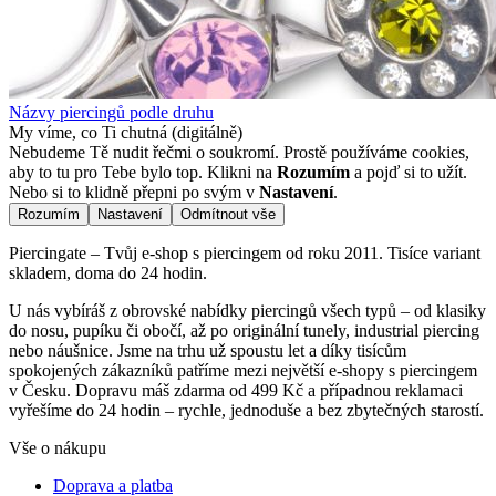
Názvy piercingů podle druhu
My víme, co Ti chutná (digitálně)
Nebudeme Tě nudit řečmi o soukromí. Prostě používáme cookies,
aby to tu pro Tebe bylo top. Klikni na
Rozumím
a pojď si to užít.
Nebo si to klidně přepni po svým v
Nastavení
.
Rozumím
Nastavení
Odmítnout vše
Piercingate – Tvůj e-shop s piercingem od roku 2011. Tisíce variant
skladem, doma do 24 hodin.
U nás vybíráš z obrovské nabídky piercingů všech typů – od klasiky
do nosu, pupíku či obočí, až po originální tunely, industrial piercing
nebo náušnice. Jsme na trhu už spoustu let a díky tisícům
spokojených zákazníků patříme mezi největší e-shopy s piercingem
v Česku. Dopravu máš zdarma od 499 Kč a případnou reklamaci
vyřešíme do 24 hodin – rychle, jednoduše a bez zbytečných starostí.
Vše o nákupu
Doprava a platba