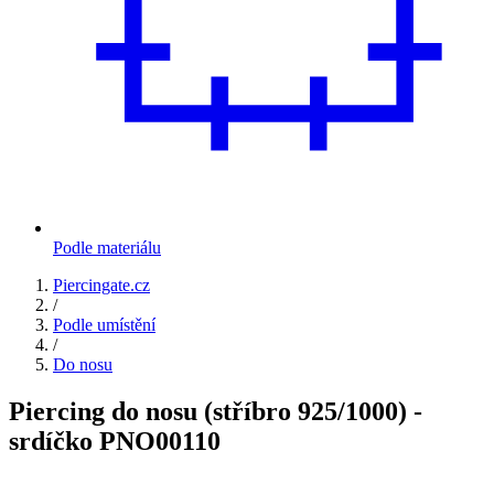
Podle materiálu
Piercingate.cz
/
Podle umístění
/
Do nosu
Piercing do nosu (stříbro 925/1000) -
srdíčko PNO00110