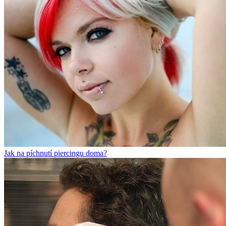
Jak na píchnutí piercingu doma?