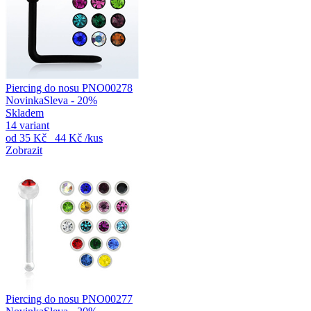
Piercing do nosu PNO00278
Novinka
Sleva - 20%
Skladem
14 variant
od
35 Kč
44 Kč
/kus
Zobrazit
Piercing do nosu PNO00277