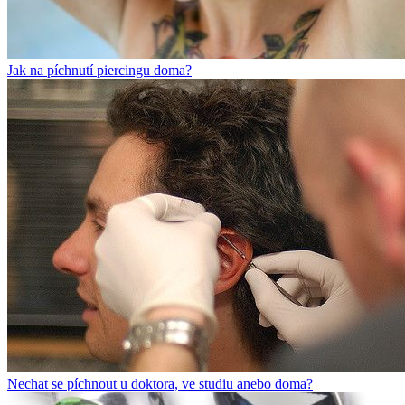
Jak na píchnutí piercingu doma?
Nechat se píchnout u doktora, ve studiu anebo doma?