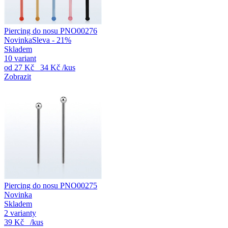
Piercing do nosu PNO00276
Novinka
Sleva - 21%
Skladem
10 variant
od
27 Kč
34 Kč
/kus
Zobrazit
Piercing do nosu PNO00275
Novinka
Skladem
2 varianty
39 Kč
/kus