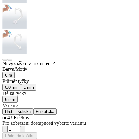
Nevyznáš se v rozměrech?
Barva/Motiv
Čirá
Průměr tyčky
0,8 mm
1 mm
Délka tyčky
6 mm
Varianta
Hrot
Kulička
Půlkulička
od
43 Kč
/kus
Pro zobrazení dostupnosti vyberte variantu
Přidat do košíku