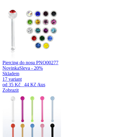
Piercing do nosu PNO00277
Novinka
Sleva - 20%
Skladem
17 variant
od
35 Kč
44 Kč
/kus
Zobrazit