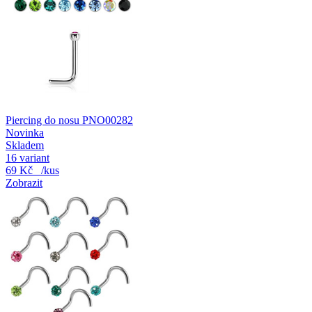
Piercing do nosu PNO00282
Novinka
Skladem
16 variant
69 Kč
/kus
Zobrazit