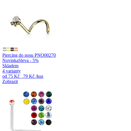
Piercing do nosu PNO00270
Novinka
Sleva - 5%
Skladem
4 varianty
od
75 Kč
79 Kč
/kus
Zobrazit