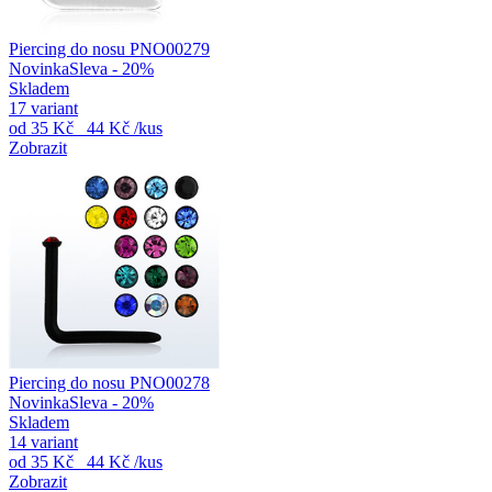
Piercing do nosu PNO00279
Novinka
Sleva - 20%
Skladem
17 variant
od
35 Kč
44 Kč
/kus
Zobrazit
Piercing do nosu PNO00278
Novinka
Sleva - 20%
Skladem
14 variant
od
35 Kč
44 Kč
/kus
Zobrazit