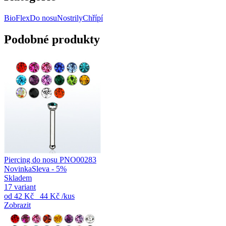
BioFlex
Do nosu
Nostrily
Chřípí
Podobné produkty
Piercing do nosu PNO00283
Novinka
Sleva - 5%
Skladem
17 variant
od
42 Kč
44 Kč
/kus
Zobrazit