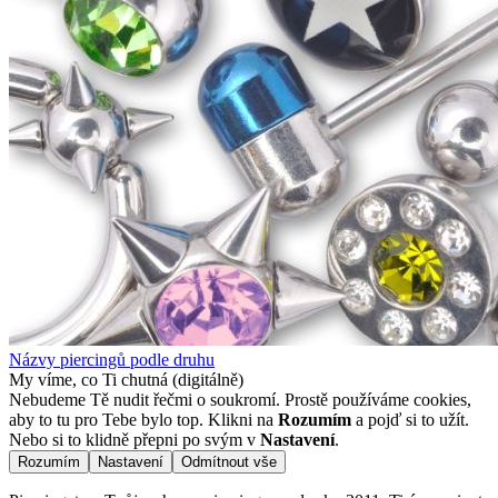
Názvy piercingů podle druhu
My víme, co Ti chutná (digitálně)
Nebudeme Tě nudit řečmi o soukromí. Prostě používáme cookies,
aby to tu pro Tebe bylo top. Klikni na
Rozumím
a pojď si to užít.
Nebo si to klidně přepni po svým v
Nastavení
.
Rozumím
Nastavení
Odmítnout vše