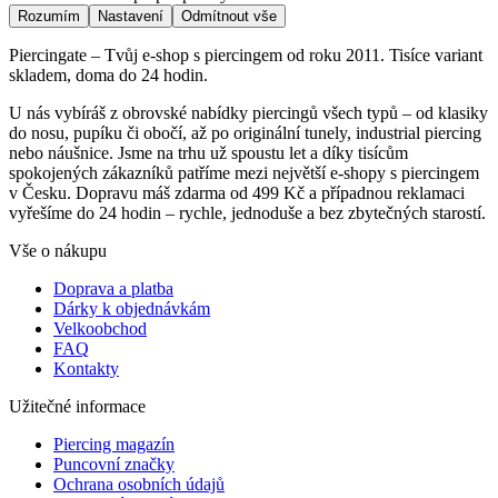
Rozumím
Nastavení
Odmítnout vše
Piercingate – Tvůj e-shop s piercingem od roku 2011. Tisíce variant
skladem, doma do 24 hodin.
U nás vybíráš z obrovské nabídky piercingů všech typů – od klasiky
do nosu, pupíku či obočí, až po originální tunely, industrial piercing
nebo náušnice. Jsme na trhu už spoustu let a díky tisícům
spokojených zákazníků patříme mezi největší e-shopy s piercingem
v Česku. Dopravu máš zdarma od 499 Kč a případnou reklamaci
vyřešíme do 24 hodin – rychle, jednoduše a bez zbytečných starostí.
Vše o nákupu
Doprava a platba
Dárky k objednávkám
Velkoobchod
FAQ
Kontakty
Užitečné informace
Piercing magazín
Puncovní značky
Ochrana osobních údajů