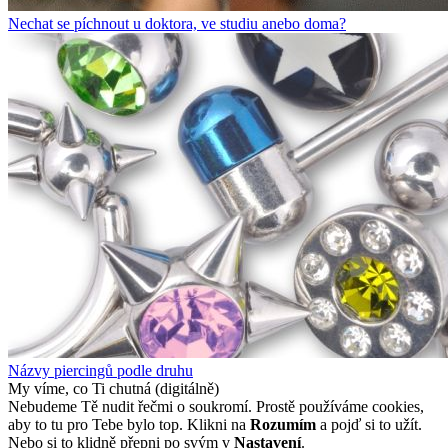
Nechat se píchnout u doktora, ve studiu anebo doma?
Názvy piercingů podle druhu
My víme, co Ti chutná (digitálně)
Nebudeme Tě nudit řečmi o soukromí. Prostě používáme cookies,
aby to tu pro Tebe bylo top. Klikni na
Rozumím
a pojď si to užít.
Nebo si to klidně přepni po svým v
Nastavení
.