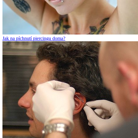
Jak na píchnutí piercingu doma?