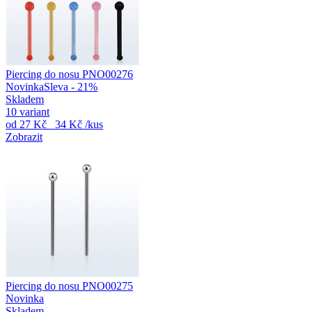
Piercing do nosu PNO00276
Novinka
Sleva - 21%
Skladem
10 variant
od
27 Kč
34 Kč
/kus
Zobrazit
Piercing do nosu PNO00275
Novinka
Skladem