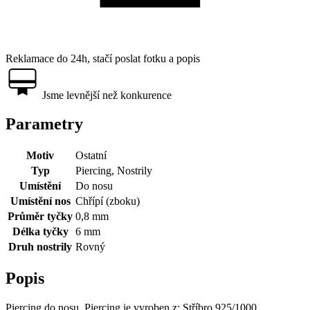
Reklamace do 24h, stačí poslat fotku a popis
Jsme levnější než konkurence
Parametry
Motiv
Ostatní
Typ
Piercing, Nostrily
Umístění
Do nosu
Umístění nos
Chřípí (zboku)
Průměr tyčky
0,8 mm
Délka tyčky
6 mm
Druh nostrily
Rovný
Popis
Piercing do nosu. Piercing je vyroben z: Stříbro 925/1000