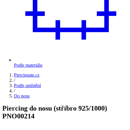
Podle materiálu
Piercingate.cz
/
Podle umístění
/
Do nosu
Piercing do nosu (stříbro 925/1000)
PNO00214