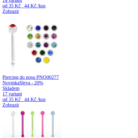
14 variant
od
35 Kč
44 Kč
/kus
Zobrazit
Piercing do nosu PNO00277
Novinka
Sleva - 20%
Skladem
17 variant
od
35 Kč
44 Kč
/kus
Zobrazit