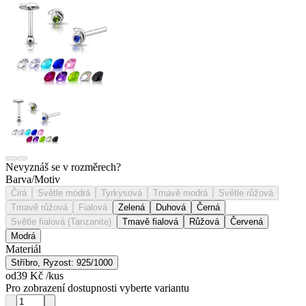
Nevyznáš se v rozměrech?
Barva/Motiv
Čirá
Světle modrá
Tyrkysová
Tmavě modrá
Světle růžová
Tmavě růžová
Fialová
Zelená
Duhová
Černá
Světle fialová (Tanzanite)
Tmavě fialová
Růžová
Červená
Modrá
Materiál
Stříbro, Ryzost: 925/1000
od
39 Kč
/kus
Pro zobrazení dostupnosti vyberte variantu