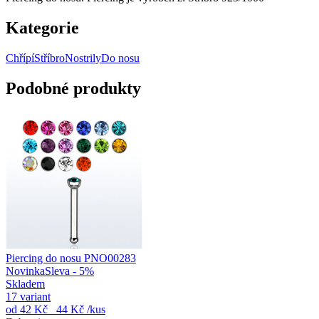
Kategorie
Chřípí
Stříbro
Nostrily
Do nosu
Podobné produkty
Piercing do nosu PNO00283
Novinka
Sleva - 5%
Skladem
17 variant
od
42 Kč
44 Kč
/kus