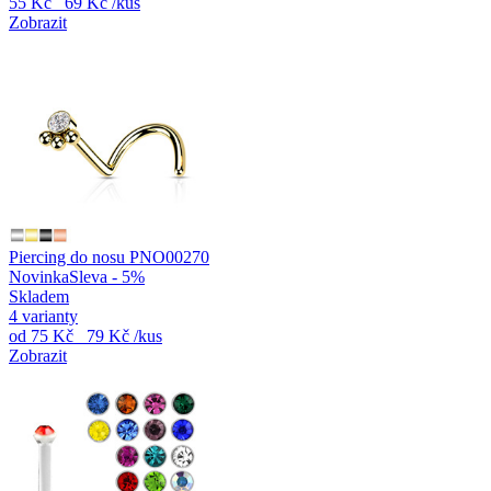
55 Kč
69 Kč
/kus
Zobrazit
Piercing do nosu PNO00270
Novinka
Sleva - 5%
Skladem
4 varianty
od
75 Kč
79 Kč
/kus
Zobrazit