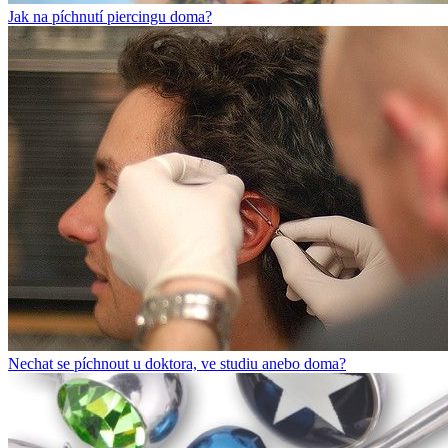
Jak na píchnutí piercingu doma?
Nechat se píchnout u doktora, ve studiu anebo doma?