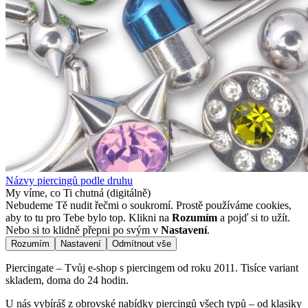
Názvy piercingů podle druhu
My víme, co Ti chutná (digitálně)
Nebudeme Tě nudit řečmi o soukromí. Prostě používáme cookies,
aby to tu pro Tebe bylo top. Klikni na
Rozumím
a pojď si to užít.
Nebo si to klidně přepni po svým v
Nastavení
.
Rozumím
Nastavení
Odmítnout vše
Piercingate – Tvůj e-shop s piercingem od roku 2011. Tisíce variant
skladem, doma do 24 hodin.
U nás vybíráš z obrovské nabídky piercingů všech typů – od klasiky